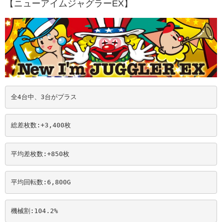
【ニューアイムジャグラーEX】
全4台中、3台がプラス
総差枚数:+3,400
枚
平均差枚数:+850
枚
平均回転数:6,800
G
機械割:104.2
%