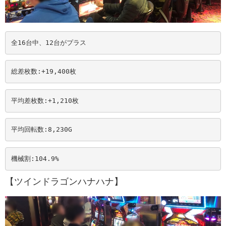
全16台中、12台がプラス
総差枚数:+19,400
枚
平均差枚数:+1,210
枚
平均回転数:8,230
G
機械割:104.9
%
【ツインドラゴンハナハナ】