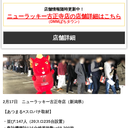
店舗情報随時更新中！
ニューラッキー古正寺店の店舗詳細はこちら
（DMMぱちタウン）
店舗詳細
2月17日 ニューラッキー古正寺店（新潟県）
【あつまる×スロパチ取材】
・並び:147人（20スロ235台設置）