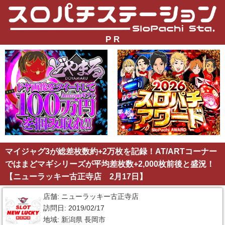
P R
マイジャグ3が総差枚数約+2万枚を記録！AT/ARTコーナー
ではまどマギシリーズが平均差枚数+2,000枚前後と盛況！
【ニューラッキー古正寺店 2月17日】
店舗: ニューラッキー古正寺店
訪問日: 2019/02/17
地域: 新潟県 長岡市