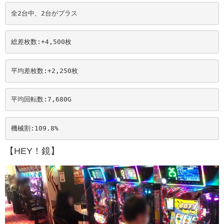
全2台中、2台がプラス
総差枚数:+4,500
枚
平均差枚数:+2,250
枚
平均回転数:7,680
G
機械割:109.8
%
【HEY！鏡】