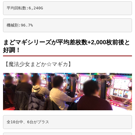
平均回転数:6,240
G
機械割:96.7
%
まどマギシリーズが平均差枚数+2,000枚前後と
好調！
【魔法少女まどか☆マギカ】
全10台中、6台がプラス