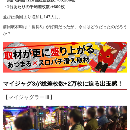
・集計機種計116台総差枚数:+69,200枚
・1台あたりの平均差枚数:+600枚
並びは前回より増加し147人に。
前回取材時は「番長3」が好調だったが、今回はどうだったのだろう
か？
マイジャグ3が総差枚数+2万枚に迫る出玉感！
【マイジャグラーⅢ】