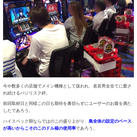
今や数多くの店舗でメイン機種として扱われ、老若男女全てに愛さ
れ続けるバジリスク絆。
前回取材日と同様この日も期待を裏切らずにユーザーのお腹を満た
したであろう。
ハイスペック期ならではのこの盛り上がり、
島全体の設定のベース
が高いからこそのこのドル箱の使用率
であろう。