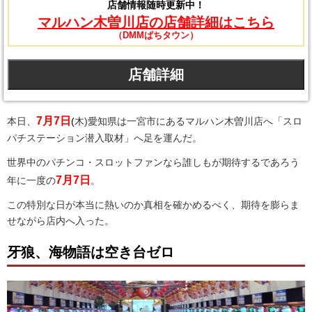
店舗情報随時更新中！
マルハン木曽川店の店舗詳細はこちら
（DMMぱちタウン）
店舗詳細
7月7日
本日、
(
木)愛知県は一宮市にあるマルハン木曽川店へ「スロ
パチステーション潜入取材」へ足を運んだ。
世界中のパチンコ・スロットファンなら誰しもが期待するであろう
7月7日
年に一度の
。
この特別な日が本当に熱いのか真相を確かめるべく、期待を膨らま
せながら店内へ入った。
牙狼、海物語は空き台ゼロ