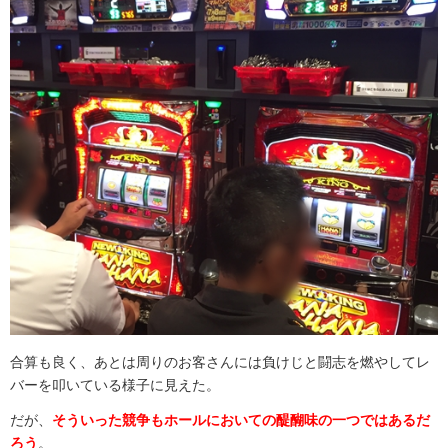
合算も良く、あとは周りのお客さんには負けじと闘志を燃やしてレ
バーを叩いている様子に見えた。
だが、
そういった競争もホールにおいての醍醐味の一つではあるだ
ろう
。