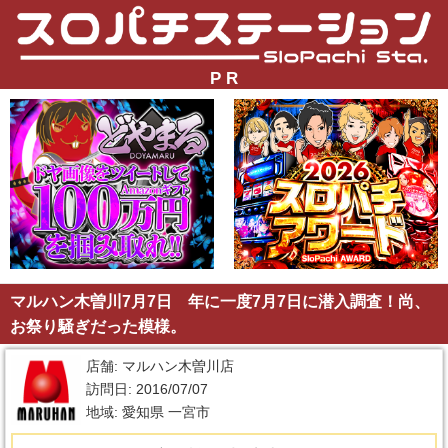
P R
マルハン木曽川7月7日 年に一度7月7日に潜入調査！尚、
お祭り騒ぎだった模様。
店舗: マルハン木曽川店
訪問日: 2016/07/07
地域: 愛知県 一宮市