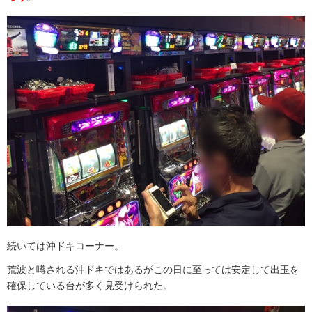
続いては沖ドキコーナー。
荒波と噂される沖ドキではあるがこの日に至っては安定して出玉を
確保している台が多く見受けられた。