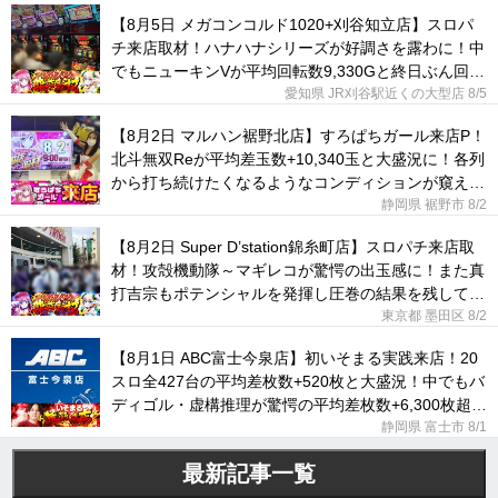
【8月5日 メガコンコルド1020+刈谷知立店】スロパ
チ来店取材！ハナハナシリーズが好調さを露わに！中
でもニューキンVが平均回転数9,330Gと終日ぶん回さ
れていた！
愛知県 JR刈谷駅近くの大型店
8/5
【8月2日 マルハン裾野北店】すろぱちガール来店P！
北斗無双Reが平均差玉数+10,340玉と大盛況に！各列
から打ち続けたくなるようなコンディションが窺え
た！
静岡県 裾野市
8/2
【8月2日 Super D’station錦糸町店】スロパチ来店取
材！攻殻機動隊～マギレコが驚愕の出玉感に！また真
打吉宗もポテンシャルを発揮し圧巻の結果を残してい
た！
東京都 墨田区
8/2
【8月1日 ABC富士今泉店】初いそまる実践来店！20
スロ全427台の平均差枚数+520枚と大盛況！中でもバ
ディゴル・虚構推理が驚愕の平均差枚数+6,300枚超え
に！
静岡県 富士市
8/1
最新記事一覧