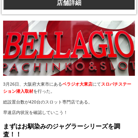
店舗詳細
3月26日、大阪府大東市にある
ベラジオ大東店
にて
スロパチステー
ション潜入取材
を行った。
総設置台数が420台のスロット専門店である。
早速店内状況を確認していこう！
まずはお馴染みのジャグラーシリーズを調
査！！