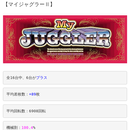
【マイジャグラーⅡ】
全16台中、6台が
プラス
平均差枚数：
+89
枚
平均回転数：6908回転
機械割：
100.4
%