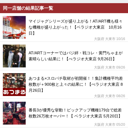
同一店舗の結果記事一覧
マイジャグシリーズが盛り上がる！AT/ART機も様々
な機種が盛り上がった！【ベラジオ大東店 10月16
日】
大阪府 大東市 10/16
AT/ARTコーナーではバジ絆・戦コレ・黄門ちゃまが
素晴らしい結果に！【べラジオ大東店 9月26日】
大阪府 大東市 09/26
あつまる×スロパチ取材が初開催！！集計機種平均差
枚数が＋900枚と上々の結果に！【べラジオ大東店 8
月26日】
大阪府 大東市 08/26
番長3が優秀な挙動！ピックアップ機種179台で総差
枚数26万枚オーバー！【 ベラジオ大東店 5月20日】
大阪府 大東市 05/20