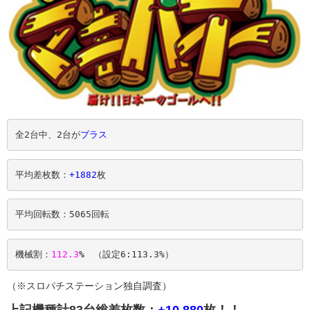
全2台中、2台が
プラス
平均差枚数：
+1882
枚
平均回転数：5065回転
機械割：
112.3
%　
（設定6:113.3%）
（※スロパチステーション独自調査）
上記機種計83台総差枚数：
+10
,880
枚！！