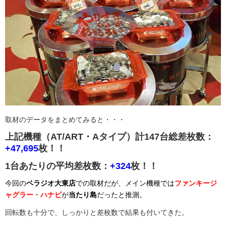
取材のデータをまとめてみると・・・
上記機種（AT/ART・Aタイプ）計147台総差枚数：
+47,695
枚！！
1台あたりの平均差枚数：
+324
枚！！
今回の
ベラジオ大東店
での取材だが、メイン機種では
ファンキージ
ャグラー
・
ハナビ
が
当たり島
だったと推測。
回転数も十分で、しっかりと差枚数で結果も付いてきた。