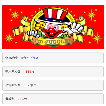
全15台中、6台が
プラス
平均差枚数：
-339
枚
平均回転数：6572回転
機械割：
98.2
%