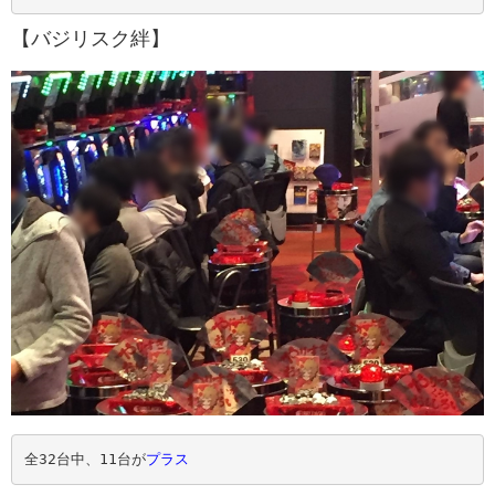
【バジリスク絆】
全32台中、11台が
プラス