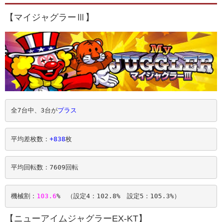
【マイジャグラーⅢ】
全7台中、3台が
プラス
平均差枚数：
+838
枚
平均回転数：7609回転
機械割：
103.6
%　（設定4：102.8%　設定5：105.3%）
【ニューアイムジャグラーEX-KT】