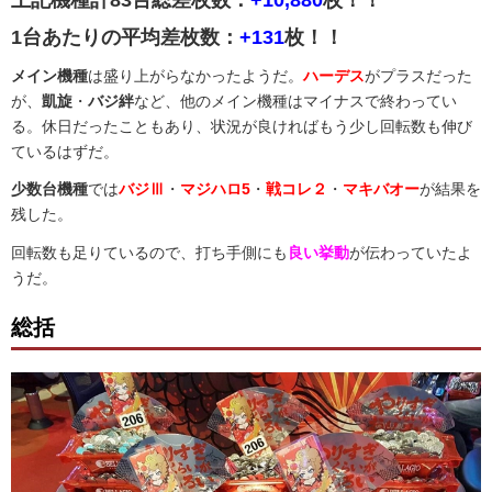
1台あたりの平均差枚数：
+131
枚！！
メイン機種
は盛り上がらなかったようだ。
ハーデス
がプラスだった
が、
凱旋
・
バジ絆
など、他のメイン機種はマイナスで終わってい
る。休日だったこともあり、状況が良ければもう少し回転数も伸び
ているはずだ。
少数台機種
では
バジⅢ
・
マジハロ5
・
戦コレ２
・
マキバオー
が結果を
残した。
回転数も足りているので、打ち手側にも
良い挙動
が伝わっていたよ
うだ。
総括