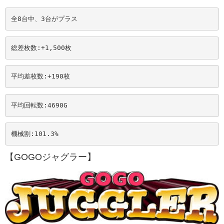
全8台中、3台がプラス
総差枚数:+1,500
枚
平均差枚数:+190
枚
平均回転数:4690
G
機械割:101.3
%
【GOGOジャグラー】