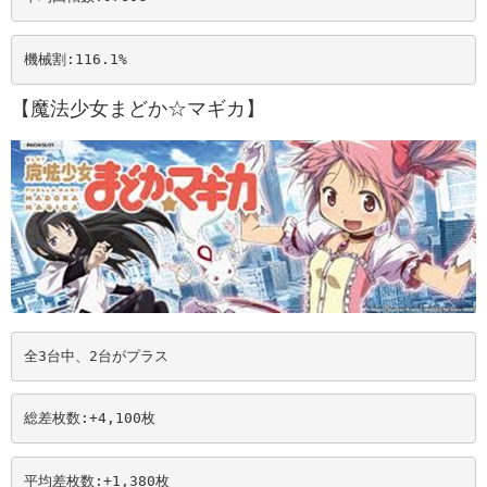
機械割:116.1
%
【魔法少女まどか☆マギカ】
全3台中、2台がプラス
総差枚数:+4,100
枚
平均差枚数:+1,380
枚