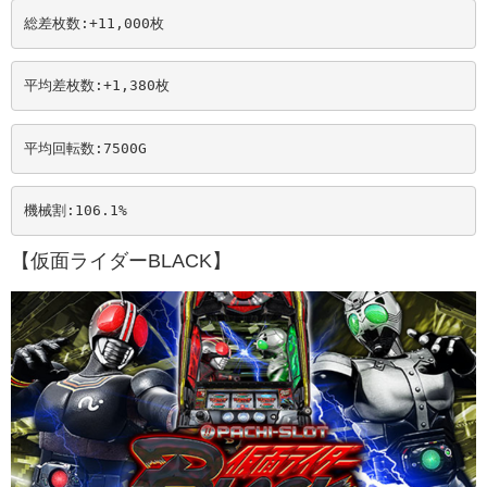
総差枚数:+11,000
枚
平均差枚数:+1,380
枚
平均回転数:7500
G
機械割:106.1
%
【仮面ライダーBLACK】