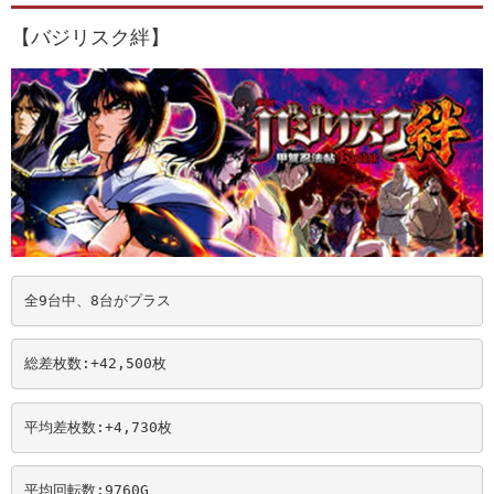
【バジリスク絆】
全9台中、8台がプラス
総差枚数:+42,500
枚
平均差枚数:+4,730
枚
平均回転数:9760
G