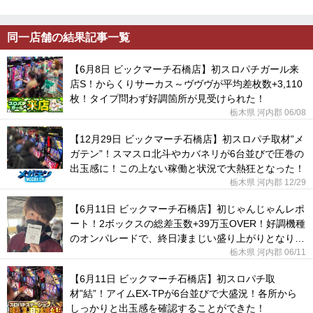
同一店舗の結果記事一覧
【6月8日 ビックマーチ石橋店】初スロパチガール来
店S！からくりサーカス～ヴヴヴが平均差枚数+3,110
枚！タイプ問わず好調箇所が見受けられた！
栃木県 河内郡 06/08
【12月29日 ビックマーチ石橋店】初スロパチ取材”メ
ガテン”！スマスロ北斗やカバネリが6台並びで圧巻の
出玉感に！この上ない稼働と状況で大熱狂となった！
栃木県 河内郡 12/29
【6月11日 ビックマーチ石橋店】初じゃんじゃんレポ
ート！2ボックスの総差玉数+39万玉OVER！好調機種
のオンパレードで、終日凄まじい盛り上がりとなりま
した！
栃木県 河内郡 06/11
【6月11日 ビックマーチ石橋店】初スロパチ取
材”結”！アイムEX-TPが6台並びで大盛況！各所から
しっかりと出玉感を確認することができた！