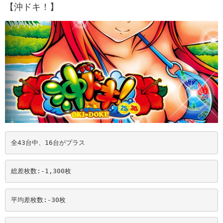
【沖ドキ！】
全43台中、16台がプラス
総差枚数:-1,300
枚
平均差枚数:-30
枚