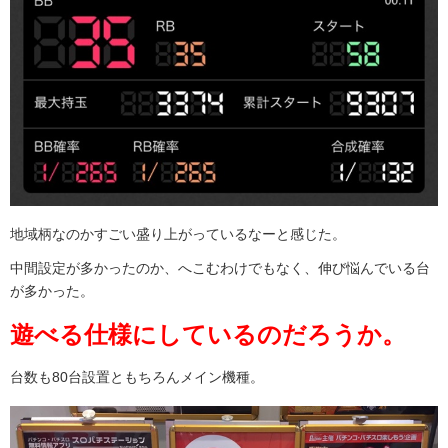
地域柄なのかすごい盛り上がっているなーと感じた。
中間設定が多かったのか、へこむわけでもなく、伸び悩んでいる台
が多かった。
遊べる仕様にしているのだろうか。
台数も80台設置ともちろんメイン機種。