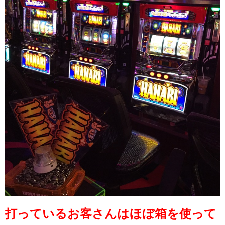
打っているお客さんはほぼ箱を使って