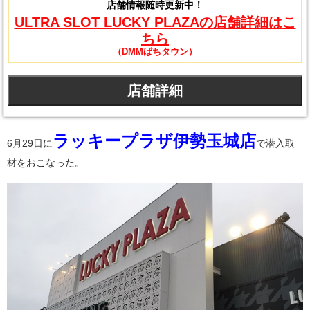
店舗情報随時更新中！
ULTRA SLOT LUCKY PLAZAの店舗詳細はこ
ちら
（DMMぱちタウン）
店舗詳細
ラッキープラザ伊勢玉城店
6月29日に
で潜入取
材をおこなった。