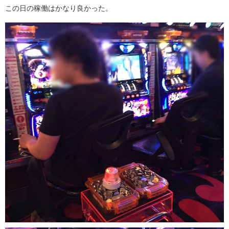
この日の稼働はかなり良かった。