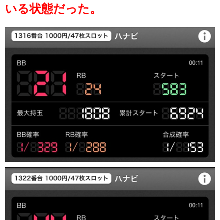
いる状態だった。