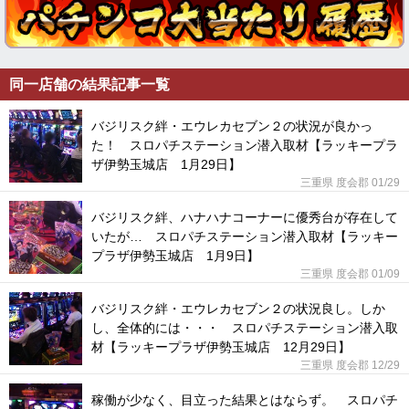
同一店舗の結果記事一覧
バジリスク絆・エウレカセブン２の状況が良かっ
た！ スロパチステーション潜入取材【ラッキープラ
ザ伊勢玉城店 1月29日】
三重県 度会郡 01/29
バジリスク絆、ハナハナコーナーに優秀台が存在して
いたが… スロパチステーション潜入取材【ラッキー
プラザ伊勢玉城店 1月9日】
三重県 度会郡 01/09
バジリスク絆・エウレカセブン２の状況良し。しか
し、全体的には・・・ スロパチステーション潜入取
材【ラッキープラザ伊勢玉城店 12月29日】
三重県 度会郡 12/29
稼働が少なく、目立った結果とはならず。 スロパチ