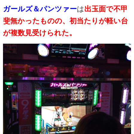
ガールズ＆パンツァー
は
出玉面で不甲
斐無かったものの、
初当たりが軽い台
が複数見受けられた。