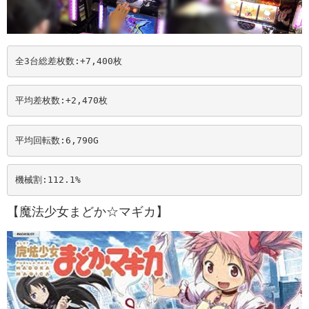
全3台
総差枚数:+7,400
枚
平均差枚数:+2,470
枚
平均回転数:6,790
G
機械割:112.1
%
【魔法少女まどか☆マギカ】