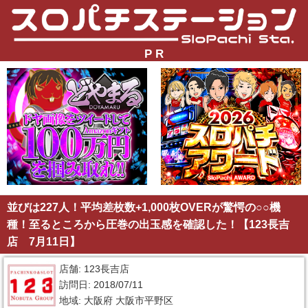
P R
並びは227人！平均差枚数+1,000枚OVERが驚愕の○○機
種！至るところから圧巻の出玉感を確認した！【123長吉
店 7月11日】
店舗: 123長吉店
訪問日: 2018/07/11
地域: 大阪府 大阪市平野区