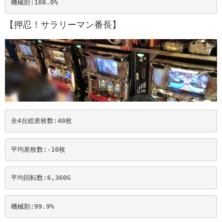
機械割:108.0
%
【押忍！サラリーマン番長】
全4台
総差枚数:40
枚
平均差枚数:-10
枚
平均回転数:6,360
G
機械割:99.9
%