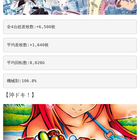
全4台
総差枚数:+6,500
枚
平均差枚数:+1,640
枚
平均回転数:8,020
G
機械割:106.8
%
【沖ドキ！】