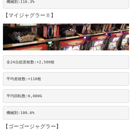
機械割:116.3
%
【マイジャグラーⅡ】
全24台
総差枚数:+2,500
枚
平均差枚数:+110
枚
平均回転数:6,000
G
機械割:100.6
%
【ゴーゴージャグラー】