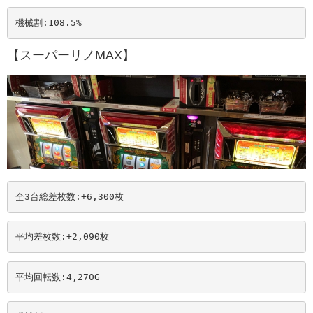
機械割:108.5
%
【スーパーリノMAX】
全3台
総差枚数:+6,300
枚
平均差枚数:+2,090
枚
平均回転数:4,270
G