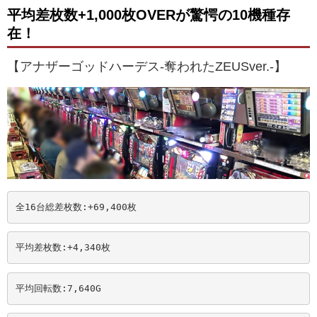
平均差枚数+1,000枚OVERが驚愕の10機種存
在！
【アナザーゴッドハーデス-奪われたZEUSver.-】
全16台
総差枚数:+69,400
枚
平均差枚数:+4,340
枚
平均回転数:7,640
G