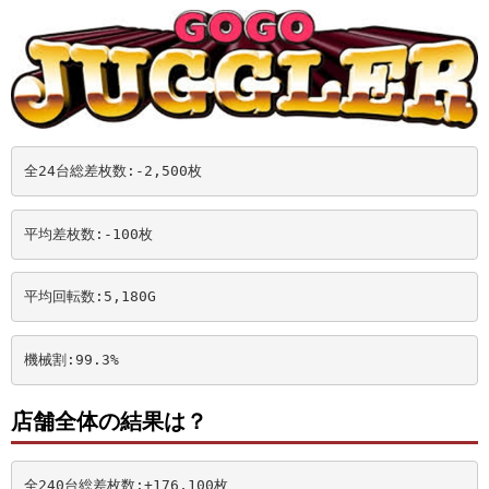
全24台
総差枚数:-2,500
枚
平均差枚数:-100
枚
平均回転数:5,180
G
機械割:99.3
%
店舗全体の結果は？
全240台総差枚数:+176,100枚