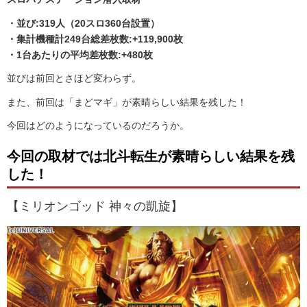
・並び:319人（20スロ360台設置）
・集計機種計249台総差枚数:+119,900枚
・1台あたりの平均差枚数:+480枚
並びは前回とさほど変わらず。
また、前回は「まどマギ」が素晴らしい結果を残した！
今回はどのようになっているのだろうか。
今回の取材では北斗転生が素晴らしい結果を残
した！
【ミリオンゴッド 神々の凱旋】