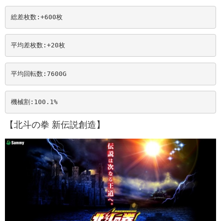
総差枚数:+600
枚
平均差枚数:+20
枚
平均回転数:7600
G
機械割:100.1
%
【北斗の拳 新伝説創造】