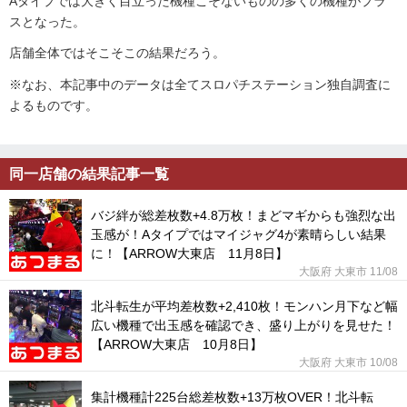
Aタイプでは大きく目立った機種こそないものの多くの機種がプラ
スとなった。
店舗全体ではそこそこの結果だろう。
※なお、本記事中のデータは全てスロパチステーション独自調査に
よるものです。
同一店舗の結果記事一覧
バジ絆が総差枚数+4.8万枚！まどマギからも強烈な出
玉感が！Aタイプではマイジャグ4が素晴らしい結果
に！【ARROW大東店 11月8日】
大阪府 大東市 11/08
北斗転生が平均差枚数+2,410枚！モンハン月下など幅
広い機種で出玉感を確認でき、盛り上がりを見せた！
【ARROW大東店 10月8日】
大阪府 大東市 10/08
集計機種計225台総差枚数+13万枚OVER！北斗転