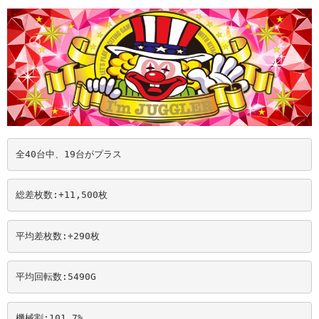
全40台中、19台がプラス
総差枚数:+11,500
枚
平均差枚数:+290
枚
平均回転数:5490
G
機械割:101.7
%