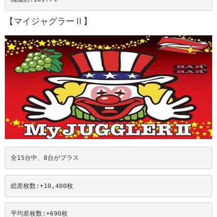
【マイジャグラーⅡ】
全15台中、8台がプラス
総差枚数:+10,400
枚
平均差枚数:+690
枚