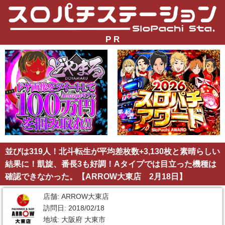
P R
並びは319人！北斗転生が平均差枚数+3,130枚と素晴らしい
結果に！凱旋、番長3も好調！Aタイプでは目立った機種は
確認できなかった。【ARROW大東店 2月18日】
店舗: ARROW大東店
訪問日: 2018/02/18
地域: 大阪府 大東市