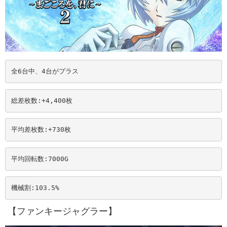
全6台中、4台がプラス
総差枚数:+4,400
枚
平均差枚数:+730
枚
平均回転数:7000
G
機械割:103.5
%
【ファンキージャグラー】