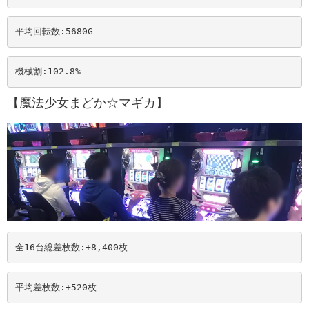
平均回転数:5680
G
機械割:102.8
%
【魔法少女まどか☆マギカ】
全16台総差枚数:+8,400
枚
平均差枚数:+520
枚