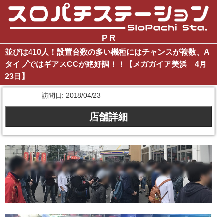
P R
並びは410人！設置台数の多い機種にはチャンスが複数、A
タイプではギアスCCが絶好調！！【メガガイア美浜 4月
23日】
訪問日: 2018/04/23
店舗詳細