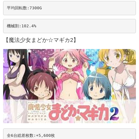
平均回転数:7300
G
機械割:102.4
%
【魔法少女まどか☆マギカ2】
全6台総差枚数:+5,600
枚