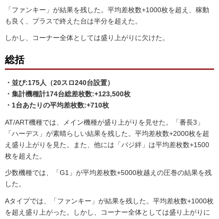
「ファンキー」が結果を残した。平均差枚数+1000枚を超え、稼動
も良く、プラスで終えた台は半分を超えた。
しかし、コーナー全体としては盛り上がりに欠けた。
総括
・並び:175人（20スロ240台設置）
・集計機種計174台総差枚数:+123,500枚
・1台あたりの平均差枚数:+710枚
AT/ART機種では、メイン機種が盛り上がりを見せた。「番長3」
「ハーデス」が素晴らしい結果を残した。平均差枚数+2000枚を超
え盛り上がりを見た。また、他には「バジ絆」は平均差枚数+1500
枚を超えた。
少数機種では、「G1」が平均差枚数+5000枚越えの圧巻の結果を残
した。
Aタイプでは、「ファンキー」が結果を残した。平均差枚数+1000枚
を超え盛り上がった。しかし、コーナー全体としては盛り上がりに