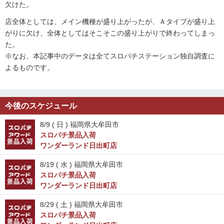
欠けた。
店全体としては、メイン機種が盛り上がったが、Ａタイプが盛り上
がりに欠け、全体としてはそこそこの盛り上がりで終わってしまっ
た。
※なお、本記事中のデータは全てスロパチステーション独自調査に
よるものです。
今後のスケジュール
8/9 (
日
) 福岡県大牟田市
スロパチ景品入荷
ワンダーランド日出町店
8/19 (
水
) 福岡県大牟田市
スロパチ景品入荷
ワンダーランド日出町店
8/29 (
土
) 福岡県大牟田市
スロパチ景品入荷