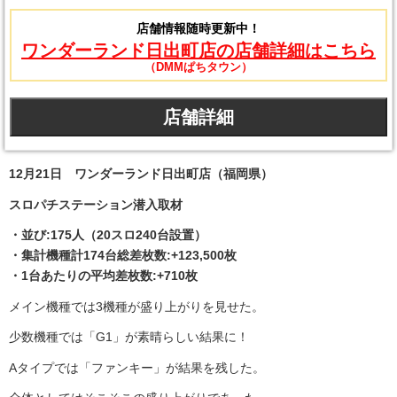
店舗情報随時更新中！
ワンダーランド日出町店の店舗詳細はこちら
（DMMぱちタウン）
店舗詳細
12月21日 ワンダーランド日出町店（福岡県）
スロパチステーション潜入取材
・並び:175人（20スロ240台設置）
・集計機種計174台総差枚数:+123,500枚
・1台あたりの平均差枚数:+710枚
メイン機種では3機種が盛り上がりを見せた。
少数機種では「G1」が素晴らしい結果に！
Aタイプでは「ファンキー」が結果を残した。