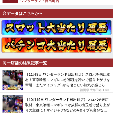
ワンダーランド日出町店
台データはこちらから
同一店舗の結果記事一覧
【11月9日 ワンダーランド日出町店】スロパチ来店取
材！東京喰種～マギレコが機種を跨いで盛り上がりを
牽引！またマイジャグ5から凄まじい熱気が感じられ
た！
福岡県 大牟田市 11/09
【10月19日 ワンダーランド日出町店】スロパチ来店
取材！東京喰種～マギレコが抜群の出玉感で盛り上が
りの主役に！マイジャグ5などのAタイプも良好な数