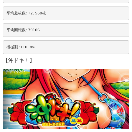
平均差枚数:+2,560
枚
平均回転数:7910
G
機械割:110.8
%
【沖ドキ！】