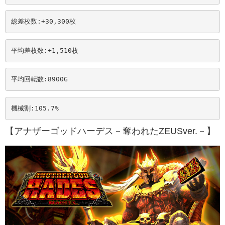
総差枚数:+30,300
枚
平均差枚数:+1,510
枚
平均回転数:8900
G
機械割:105.7
%
【アナザーゴッドハーデス－奪われたZEUSver.－】