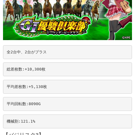
全2台中、2台がプラス
総差枚数:+10,300
枚
平均差枚数:+5,130
枚
平均回転数:8090
G
機械割:121.1
%