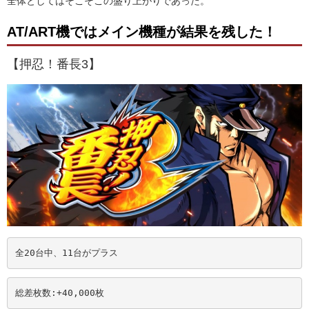
全体としてはそこそこの盛り上がりであった。
AT/ART機ではメイン機種が結果を残した！
【押忍！番長3】
全20台中、11台がプラス
総差枚数:+40,000
枚