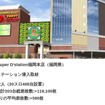
uper D’station福岡本店（福岡県）
ステーション潜入取材
2人（20スロ408台設置）
203台総差枚数:+119,100枚
りの平均差枚数:+590枚