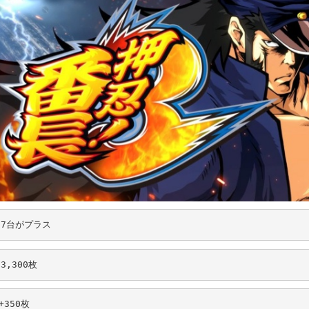
17台がプラス
3,300
枚
350
枚