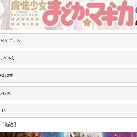
5台がプラス
,200
枚
220
枚
420
G
.1
%
 強敵】