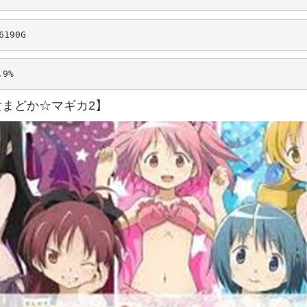
190
G
.9
%
まどか☆マギカ2】