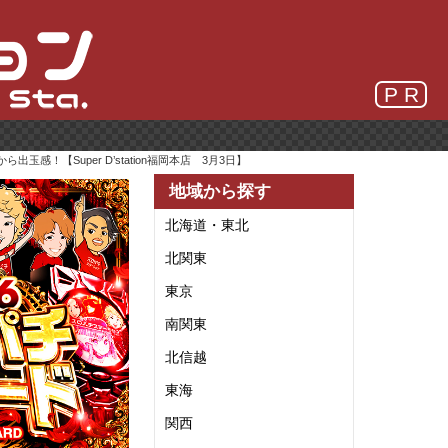
P R
玉感！【Super D’station福岡本店 3月3日】
地域から探す
北海道・東北
北関東
東京
南関東
北信越
東海
関西