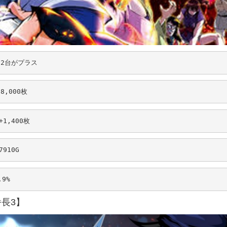
12台がプラス
8,000
枚
1,400
枚
910
G
.9
%
長3】