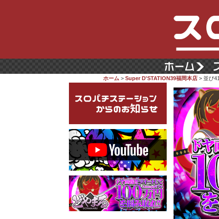
ホーム
>
Super D'STATION39福岡本店
> 並び4