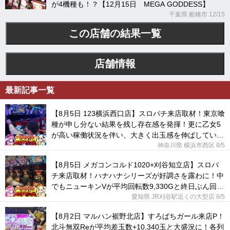
が4機種も！？【12月15日 MEGA GODDESS】
千葉県 船橋市 12/15
この店舗の結果一覧
店舗情報
最新記事一覧
【8月5日 123横浜西口店】スロパチ来店取材！東京喰
種が申し分ない結果を残し存在感を発揮！更に乙女5
が高い稼働状況を伴い、大きく出玉感を伸ばしてい
た！
神奈川県 横浜市西区
8/5
【8月5日 メガコンコルド1020+刈谷知立店】スロパ
チ来店取材！ハナハナシリーズが好調さを露わに！中
でもニューキンVが平均回転数9,330Gと終日ぶん回さ
れていた！
愛知県 JR刈谷駅近くの大型店
8/5
【8月2日 マルハン裾野北店】すろぱちガール来店P！
北斗無双Reが平均差玉数+10,340玉と大盛況に！各列