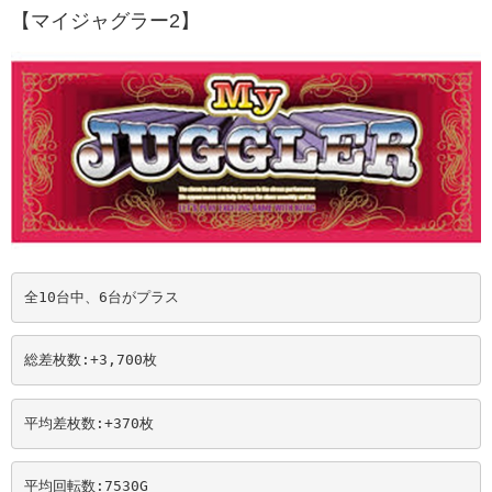
【マイジャグラー2】
全10台中、6台がプラス
総差枚数:+3,700
枚
平均差枚数:+370
枚
平均回転数:7530
G