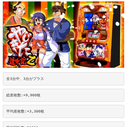
全3台中、3台がプラス
総差枚数:+9,900
枚
平均差枚数:+3,300
枚