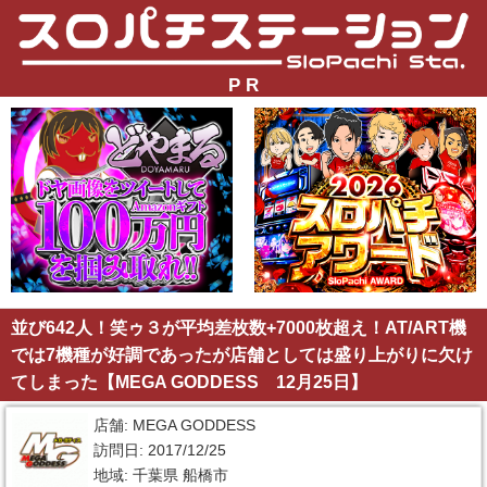
P R
並び642人！笑ゥ３が平均差枚数+7000枚超え！AT/ART機
では7機種が好調であったが店舗としては盛り上がりに欠け
てしまった【MEGA GODDESS 12月25日】
店舗: MEGA GODDESS
訪問日: 2017/12/25
地域: 千葉県 船橋市