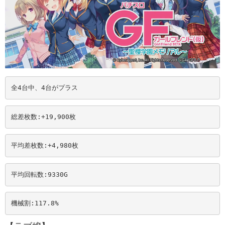
全4台中、4台がプラス
総差枚数:+19,900
枚
平均差枚数:+4,980
枚
平均回転数:9330
G
機械割:117.8
%