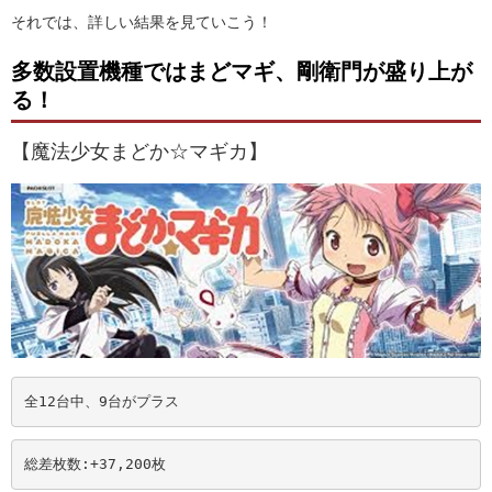
それでは、詳しい結果を見ていこう！
多数設置機種ではまどマギ、剛衛門が盛り上が
る！
【魔法少女まどか☆マギカ】
全12台中、9台がプラス
総差枚数:+37,200
枚