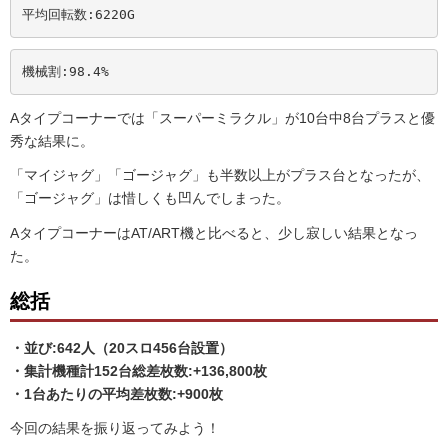
平均回転数:6220
G
機械割:98.4
%
Aタイプコーナーでは「スーパーミラクル」が10台中8台プラスと優
秀な結果に。
「マイジャグ」「ゴージャグ」も半数以上がプラス台となったが、
「ゴージャグ」は惜しくも凹んでしまった。
AタイプコーナーはAT/ART機と比べると、少し寂しい結果となっ
た。
総括
・並び:642人（20スロ456台設置）
・集計機種計152台総差枚数:+136,800枚
・1台あたりの平均差枚数:+900枚
今回の結果を振り返ってみよう！