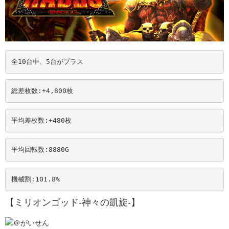
全10台中、5台がプラス
総差枚数:+4,800
枚
平均差枚数:+480
枚
平均回転数:8880
G
機械割:101.8
%
【ミリオンゴッド-神々の凱旋-】