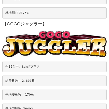
機械割:101.6
%
【GOGOジャグラー】
全15台中、8台がプラス
総差枚数:-2,600
枚
平均差枚数:-170
枚
平均回転数:7040
G