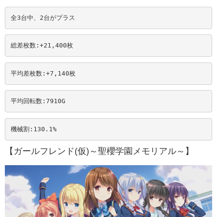
全3台中、2台がプラス
総差枚数:+21,400
枚
平均差枚数:+7,140
枚
平均回転数:7910
G
機械割:130.1
%
【ガールフレンド(仮)～聖櫻学園メモリアル～】