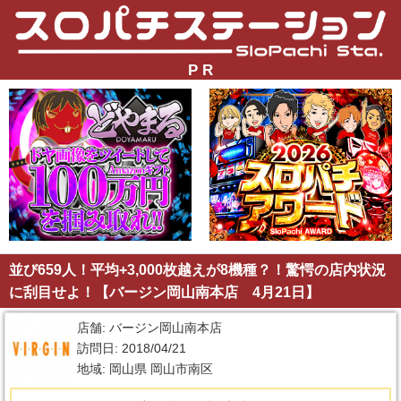
P R
並び659人！平均+3,000枚越えが8機種？！驚愕の店内状況
に刮目せよ！【バージン岡山南本店 4月21日】
店舗: バージン岡山南本店
訪問日: 2018/04/21
地域: 岡山県 岡山市南区