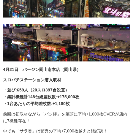
4月21日 バージン岡山南本店（岡山県）
スロパチステーション潜入取材
・並び:659人（20スロ397台設置）
・集計機種計148台総差枚数:+175,000枚
・1台あたりの平均差枚数:+1,180枚
前回は初取材ながら「バジ絆」を筆頭に平均+1,000枚OVERが店内
に7機種存在！
中でも「サラ番」は驚異の平均+7,000枚越えと絶好調！