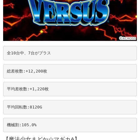
全10台中、7台がプラス
総差枚数:+12,200
枚
平均差枚数:+1,220
枚
平均回転数:8120
G
機械割:105.0
%
【魔法少女まどか☆マギカA】