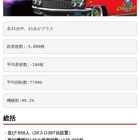
全31台中、31台がプラス
総差枚数:-5,800
枚
平均差枚数:-190
枚
平均回転数:7790
G
機械割:99.2
%
総括
・並び:659人（20スロ397台設置）
・集計機種計148台総差枚数:+175,000枚