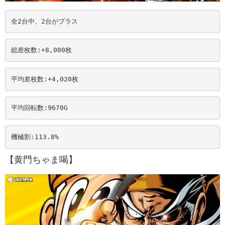
全2台中、2台がプラス
総差枚数:+8,000
枚
平均差枚数:+4,020
枚
平均回転数:9670
G
機械割:113.8
%
【黄門ちゃま喝】