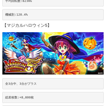
平均回転数:8230
G
機械割:120.4
%
【マジカルハロウィン5】
全3台中、3台がプラス
総差枚数:+8,800
枚