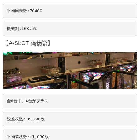
平均回転数:7040
G
機械割:108.5
%
【A-SLOT 偽物語】
全6台中、4台がプラス
総差枚数:+6,200
枚
平均差枚数:+1,030
枚