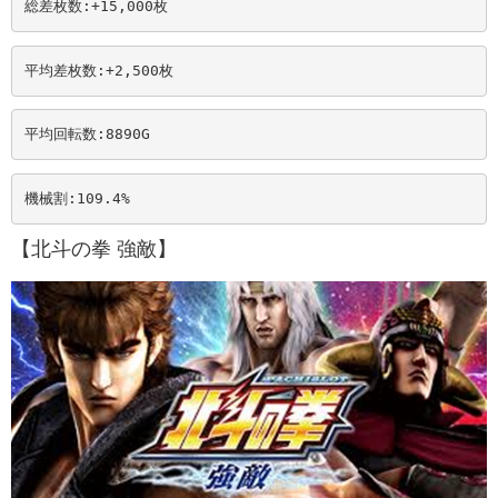
総差枚数:+15,000
枚
平均差枚数:+2,500
枚
平均回転数:8890
G
機械割:109.4
%
【北斗の拳 強敵】