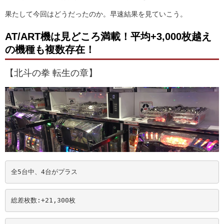
果たして今回はどうだったのか。早速結果を見ていこう。
AT/ART機は見どころ満載！平均+3,000枚越え
の機種も複数存在！
【北斗の拳 転生の章】
全5台中、4台がプラス
総差枚数:+21,300
枚