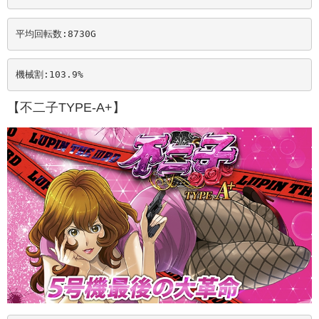
平均回転数:8730
G
機械割:103.9
%
【不二子TYPE-A+】