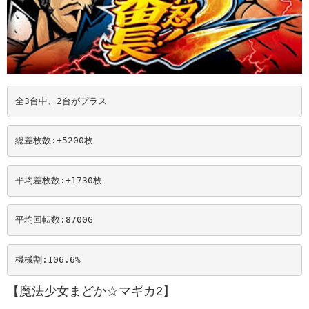
総差枚数:+5200枚
平均差枚数:+1730枚
平均回転数:8700G
機械割:106.6%
【魔法少女まどか☆マギカ2】