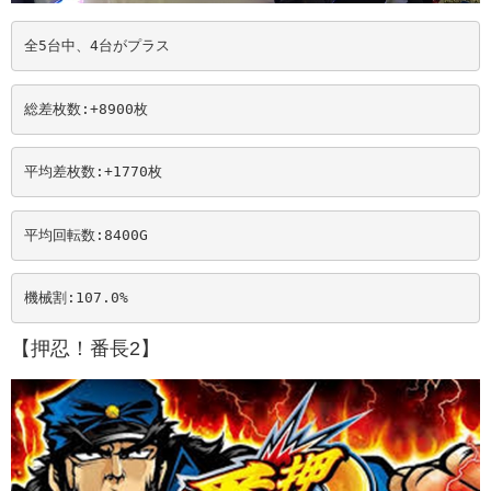
全5台中、4台がプラス
総差枚数:+8900枚
平均差枚数:+1770枚
平均回転数:8400G
機械割:107.0%
【押忍！番長2】