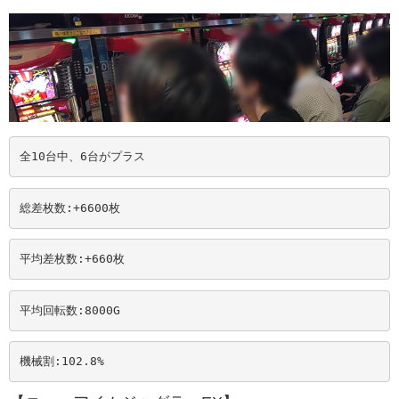
総差枚数:+6600枚
平均差枚数:+660枚
平均回転数:8000G
機械割:102.8%