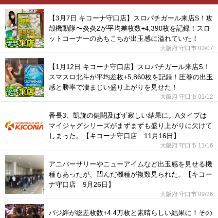
【3月7日 キコーナ守口店】スロパチガール来店S！攻
殻機動隊〜炎炎2が平均差枚数+4,390枚を記録！スロ
ットコーナーのあちこちが出玉感に溢れていた！
大阪府 守口市 03/07
【1月12日 キコーナ守口店】スロパチガール来店S！
スマスロ北斗が平均差枚+5,860枚を記録！圧巻の出玉
感と勝率で凄まじい盛り上がりを見せた！
大阪府 守口市 01/12
番長3、凱旋の健闘及ばず寂しい結果に。Aタイプは
マイジャグシリーズがまずまずも盛り上がりに欠けて
しまった。【キコーナ守口店 11月16日】
大阪府 守口市 11/16
アニバーサリーやニューアイムなど出玉感を見せる機
種もあったが、凹んだ機種が複数見られた。【キコー
ナ守口店 9月26日】
大阪府 守口市 09/26
バジ絆が総差枚数+4.4万枚と素晴らしい結果に！その