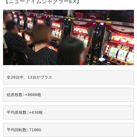
【ニューアイムジャグラーEX】
総差枚数:+8600枚
平均差枚数:+430枚
平均回転数:7100G