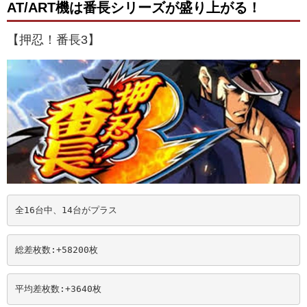
AT/ART機は番長シリーズが盛り上がる！
【押忍！番長3】
総差枚数:+58200枚
平均差枚数:+3640枚