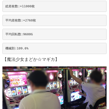
総差枚数:+11000枚
平均差枚数:+2760枚
平均回転数:9600G
機械割:109.6%
【魔法少女まどか☆マギカ】