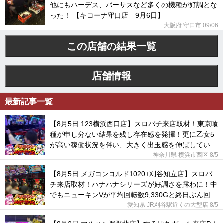
他にもハーデス、バーサスなど多くの機種が好調とな
った！ 【キコーナ守口店 9月6日】
大阪府 守口市 09/06
この店舗の結果一覧
店舗情報
最新記事一覧
【8月5日 123横浜西口店】スロパチ来店取材！東京喰
種が申し分ない結果を残し存在感を発揮！更に乙女5
が高い稼働状況を伴い、大きく出玉感を伸ばしてい
た！
神奈川県 横浜市西区
8/5
【8月5日 メガコンコルド1020+刈谷知立店】スロパ
チ来店取材！ハナハナシリーズが好調さを露わに！中
でもニューキンVが平均回転数9,330Gと終日ぶん回さ
れていた！
愛知県 JR刈谷駅近くの大型店
8/5