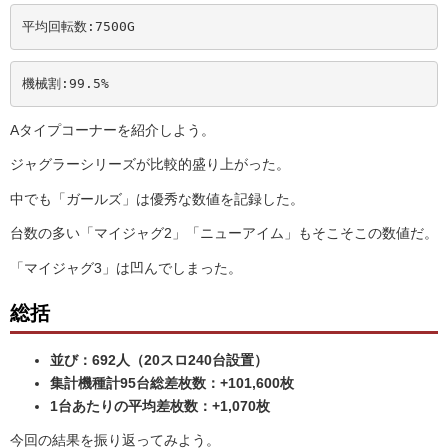
平均回転数:7500G
機械割:99.5%
Aタイプコーナーを紹介しよう。
ジャグラーシリーズが比較的盛り上がった。
中でも「ガールズ」は優秀な数値を記録した。
台数の多い「マイジャグ2」「ニューアイム」もそこそこの数値だ。
「マイジャグ3」は凹んでしまった。
総括
並び：692人（20スロ240台設置）
集計機種計95台総差枚数：+101,600枚
1台あたりの平均差枚数：+1,070枚
今回の結果を振り返ってみよう。