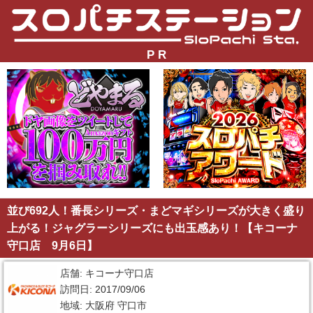
P R
並び692人！番長シリーズ・まどマギシリーズが大きく盛り
上がる！ジャグラーシリーズにも出玉感あり！【キコーナ
守口店 9月6日】
店舗: キコーナ守口店
訪問日: 2017/09/06
地域: 大阪府 守口市