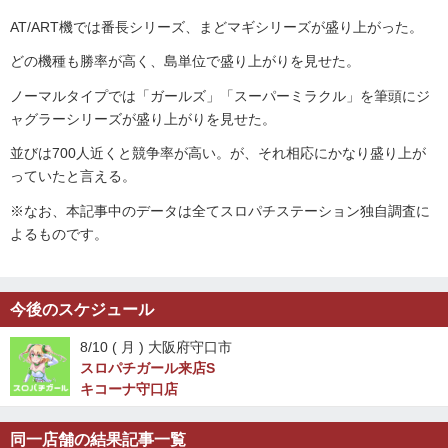
AT/ART機では番長シリーズ、まどマギシリーズが盛り上がった。
どの機種も勝率が高く、島単位で盛り上がりを見せた。
ノーマルタイプでは「ガールズ」「スーパーミラクル」を筆頭にジ
ャグラーシリーズが盛り上がりを見せた。
並びは700人近くと競争率が高い。が、それ相応にかなり盛り上が
っていたと言える。
※なお、本記事中のデータは全てスロパチステーション独自調査に
よるものです。
今後のスケジュール
8/10 (
月
) 大阪府守口市
スロパチガール来店S
キコーナ守口店
同一店舗の結果記事一覧