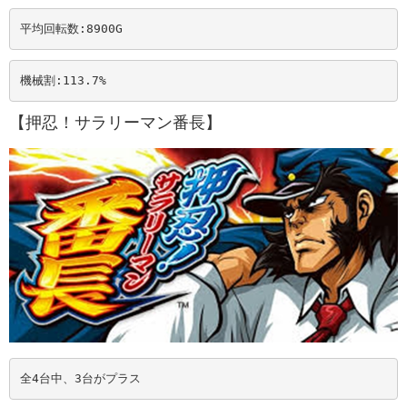
平均回転数:8900G
機械割:113.7%
【押忍！サラリーマン番長】