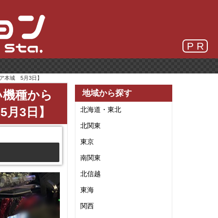
P R
ア本城 5月3日】
い機種から
地域から探す
5月3日】
北海道・東北
北関東
東京
南関東
北信越
東海
関西