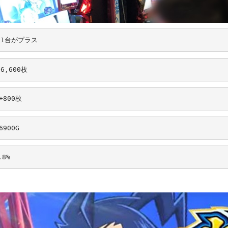
21台がプラス
6,600
枚
800
枚
900
G
.8
%