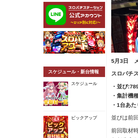
5月3日 
スケジュール・新台情報
スロパチ
スケジュール
・並び:78
・集計機種計
・1台あた
並びは前回
ピックアップ
前回取材