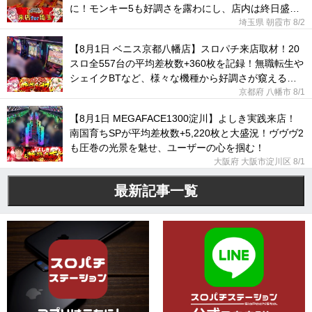
に！モンキー5も好調さを露わにし、店内は終日盛況
となった！
埼玉県 朝霞市
8/2
【8月1日 ベニス京都八幡店】スロパチ来店取材！20
スロ全557台の平均差枚数+360枚を記録！無職転生や
シェイクBTなど、様々な機種から好調さが窺える店
内に！
京都府 八幡市
8/1
【8月1日 MEGAFACE1300淀川】よしき実践来店！
南国育ちSPが平均差枚数+5,220枚と大盛況！ヴヴヴ2
も圧巻の光景を魅せ、ユーザーの心を掴む！
大阪府 大阪市淀川区
8/1
最新記事一覧