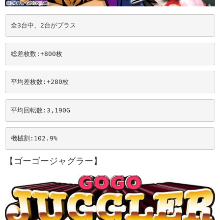
全3台中、2台がプラス
総差枚数:+800
枚
平均差枚数:+280
枚
平均回転数:3,190
G
機械割:102.9
%
【ゴーゴージャグラー】