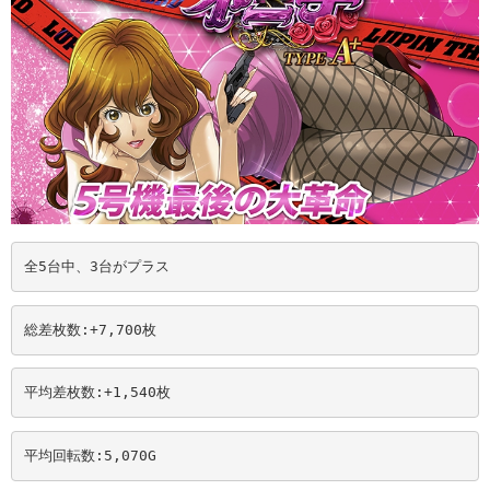
全5台中、3台がプラス
総差枚数:+7,700
枚
平均差枚数:+1,540
枚
平均回転数:5,070
G