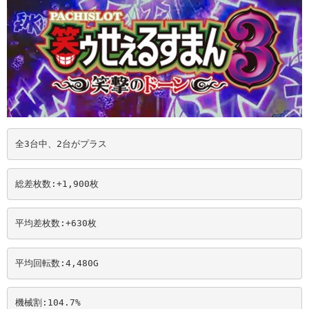
全3台中、2台がプラス
総差枚数:+1,900
枚
平均差枚数:+630
枚
平均回転数:4,480
G
機械割:104.7
%