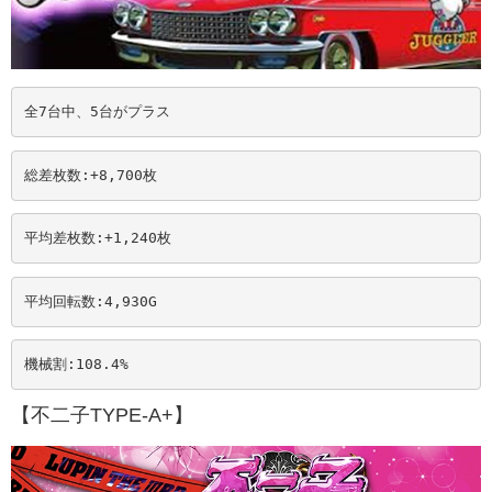
全7台中、5台がプラス
総差枚数:+8,700
枚
平均差枚数:+1,240
枚
平均回転数:4,930
G
機械割:108.4
%
【不二子TYPE-A+】