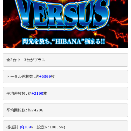
全3台中、3台がプラス
トータル差枚数:約
+6300
枚
平均差枚数:約
+2100
枚
平均回転数:約7420G
機械割:
約109
%（設定6:108.5%）