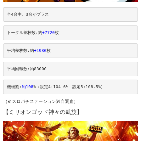
全4台中、3台がプラス
トータル差枚数:約
+7720
枚
平均差枚数:約
+1930
枚
平均回転数:約8300G
機械割:
約108
%（設定4:104.6%　設定5:108.5%）
（※スロパチステーション独自調査）
【ミリオンゴッド神々の凱旋】