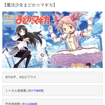
【魔法少女まどか☆マギカ】
全5台中、4台がプラス
トータル差枚数:約
+7460
枚
平均差枚数:約
+1490
枚