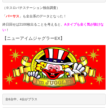
（※スロパチステーション独自調査）
「
バーサス
」も全台系のデータとなった！
終日回せば2100枚出ることを考えると、
Aタイプも全く気が抜けな
い
！
【ニューアイムジャグラーEX】
全6台中、4台がプラス