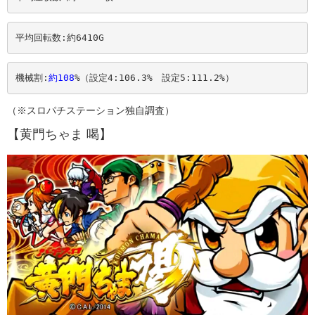
平均回転数:約6410G
機械割:
約108
%（設定4:106.3%　設定5:111.2%）
（※スロパチステーション独自調査）
【黄門ちゃま 喝】