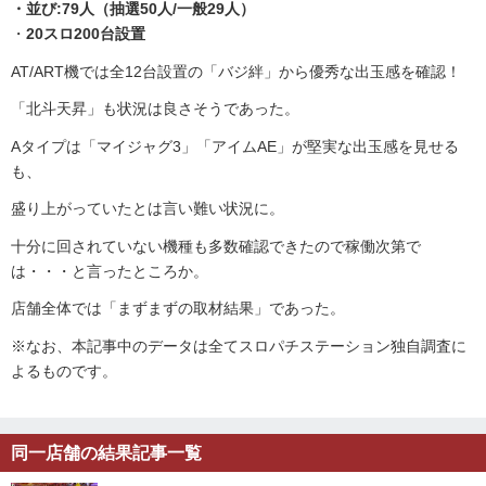
・並び:79人（抽選50人/一般29人）
・
20スロ200台設置
AT/ART機では全12台設置の「バジ絆」から優秀な出玉感を確認！
「北斗天昇」も状況は良さそうであった。
Aタイプは「マイジャグ3」「アイムAE」が堅実な出玉感を見せる
も、
盛り上がっていたとは言い難い状況に。
十分に回されていない機種も多数確認できたので稼働次第で
は・・・と言ったところか。
店舗全体では「まずまずの取材結果」であった。
※なお、本記事中のデータは全てスロパチステーション独自調査に
よるものです。
同一店舗の結果記事一覧