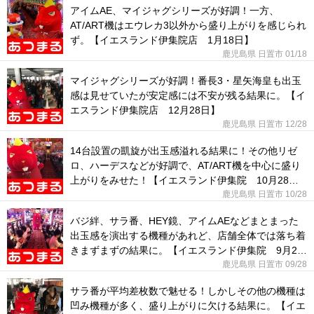
アイムAE、マイジャグシリーズが好調！一方、
AT/ART機はエウレカ3以外から盛り上がりを感じられ
ず。【イエスランド伊集院店 1月18日】
鹿児島県 日置市 01/18
マイジャグシリーズが好調！番長3・星矢海皇も出玉
感は見せていたが安定感には不安が残る結果に。【イ
エスランド伊集院店 12月28日】
鹿児島県 日置市 12/28
14台設置の凱旋が出玉感溢れる結果に！その他リゼ
ロ、ハーデスなどが好調で、AT/ART機を中心に盛り
上がりをみせた！【イエスランド伊集院 10月28
日】
鹿児島県 日置市 10/28
バジ絆、サラ番、HEY鏡、アイムAEなどまとまった
出玉感を演出する機種があれど、店舗全体では落ち着
きまずまずの結果に。【イエスランド伊集院 9月28
日】
鹿児島県 日置市 09/28
サラ番が平均差枚数で魅せる！しかしその他の機種は
凹み機種が多く、盛り上がりに欠ける結果に。【イエ