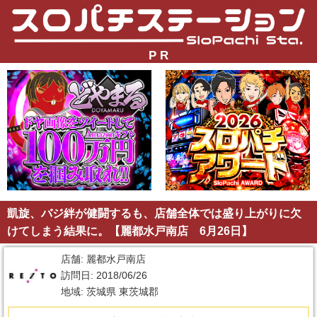
P R
凱旋、バジ絆が健闘するも、店舗全体では盛り上がりに欠
けてしまう結果に。【麗都水戸南店 6月26日】
店舗: 麗都水戸南店
訪問日: 2018/06/26
地域: 茨城県 東茨城郡