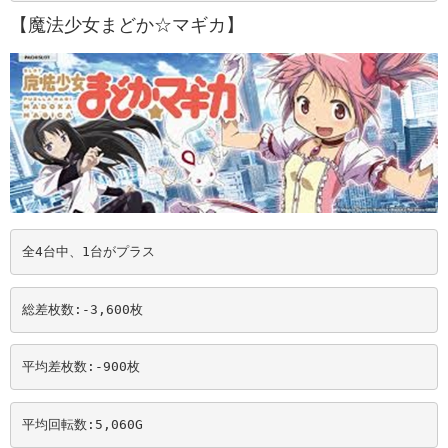
【魔法少女まどか☆マギカ】
全4台中、1台がプラス
総差枚数:-3,600
枚
平均差枚数:-900
枚
平均回転数:5,060
G