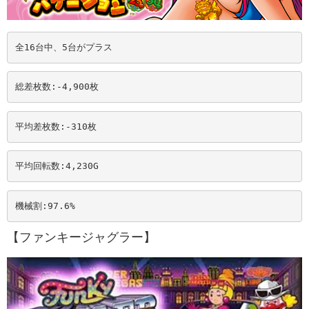
全16台中、5台がプラス
総差枚数:-4,900
枚
平均差枚数:-310
枚
平均回転数:4,230
G
機械割:97.6
%
【ファンキージャグラー】