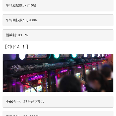
平均差枚数:-740
枚
平均回転数:3,930
G
機械割:93.7
%
【沖ドキ！】
全60台中、27台がプラス