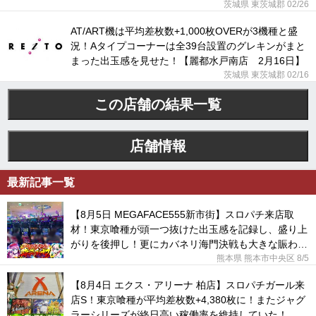
茨城県 東茨城郡 02/26
AT/ART機は平均差枚数+1,000枚OVERが3機種と盛
況！Aタイプコーナーは全39台設置のグレキンがまと
まった出玉感を見せた！【麗都水戸南店 2月16日】
茨城県 東茨城郡 02/16
この店舗の結果一覧
店舗情報
最新記事一覧
【8月5日 MEGAFACE555新市街】スロパチ来店取
材！東京喰種が頭一つ抜けた出玉感を記録し、盛り上
がりを後押し！更にカバネリ海門決戦も大きな賑わい
を見せた！
熊本県 熊本市中央区
8/5
【8月4日 エクス・アリーナ 柏店】スロパチガール来
店S！東京喰種が平均差枚数+4,380枚に！またジャグ
ラーシリーズが終日高い稼働率を維持していた！