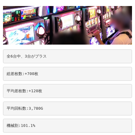
全6台中、3台がプラス
総差枚数:+700
枚
平均差枚数:+120
枚
平均回転数:3,780
G
機械割:101.1
%