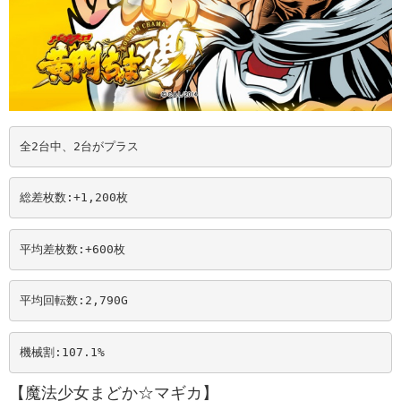
全2台中、2台がプラス
総差枚数:+1,200
枚
平均差枚数:+600
枚
平均回転数:2,790
G
機械割:107.1
%
【魔法少女まどか☆マギカ】