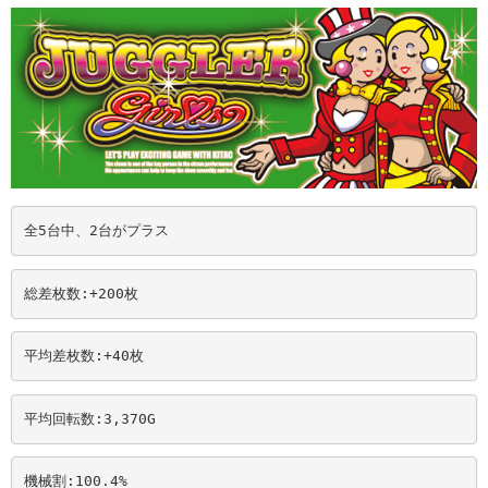
全5台中、2台がプラス
総差枚数:+200
枚
平均差枚数:+40
枚
平均回転数:3,370
G
機械割:100.4
%