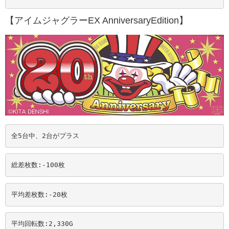
【アイムジャグラーEX AnniversaryEdition】
全5台中、2台がプラス
総差枚数:-100
枚
平均差枚数:-20
枚
平均回転数:2,330
G