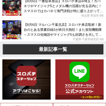
【8月6日 一番舘草加店】スロパチ来店in埼玉！カバ
ネリやマイジャグ5とメダル機の活躍が光る店内に！
スマスロではカバネリ海門決戦が特に盛り上がってい
た！
埼玉県 草加市
8/6
【8月6日 マルハン千葉北店】スロパチ来店取材！新
台のとある禁書目録2が終日大熱狂！また攻殻機動隊
～スマスロ化物語やマイジャグ5も好調さを示してい
た！
千葉県 千葉市稲毛区
8/6
最新記事一覧