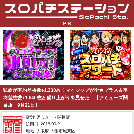
P R
凱旋が平均差枚数+1,300枚！マイジャグが全台プラス＆平
均差枚数+1,640枚と盛り上がりを見せた！【アミューズ関
目店 9月21日】
店舗: アミューズ関目店
訪問日: 2018/09/21
地域: 大阪府 大阪市城東区