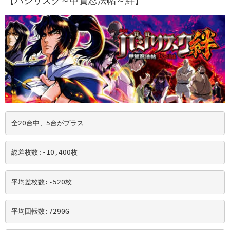
【バジリスク～甲賀忍法帖～絆】
全20台中、5台がプラス
総差枚数:-10,400
枚
平均差枚数:-520
枚
平均回転数:7290
G