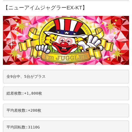
【ニューアイムジャグラーEX-KT】
全9台中、5台がプラス
総差枚数:+1,800
枚
平均差枚数:+200
枚
平均回転数:3110
G