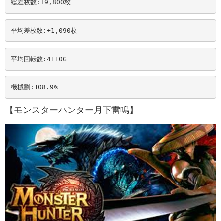
総差枚数:+9,800
枚
平均差枚数:+1,090
枚
平均回転数:4110
G
機械割:108.9
%
【モンスターハンター月下雷鳴】