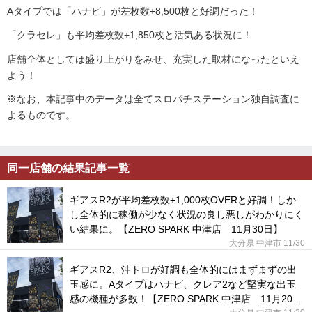
Aタイプでは「ハナビ」が差枚数+8,500枚と好調だった！
「クラセレ」も平均差枚数+1,850枚と活気ある状況に！
店舗全体としては盛り上がりをみせ、充実した取材になったといえ
よう！
※なお、本記事中のデータは全てスロパチステーション独自調査に
よるものです。
同一店舗の結果記事一覧
ギアスR2が平均差枚数+1,000枚OVERと好調！しか
し全体的に稼働が少なく状況の良し悪しがわかりにく
い結果に。【ZERO SPARK 中津店 11月30日】
大分県 中津市 11/30
ギアスR2、沖トロが好調も全体的にはまずまずの出
玉感に。Aタイプはハナビ、クレア2など堅実な出玉
感の機種が多数！【ZERO SPARK 中津店 11月20