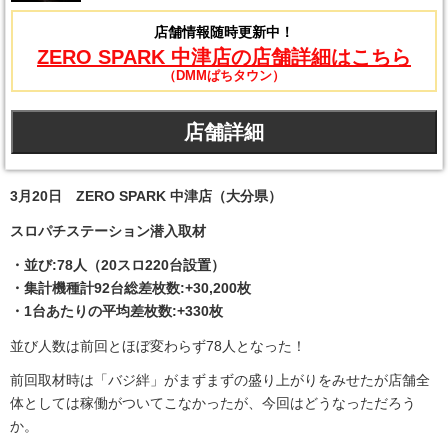
店舗情報随時更新中！
ZERO SPARK 中津店の店舗詳細はこちら
（DMMぱちタウン）
店舗詳細
3月20日 ZERO SPARK 中津店（大分県）
スロパチステーション潜入取材
・並び:78人（20スロ220台設置）
・集計機種計92台総差枚数:+30,200枚
・1台あたりの平均差枚数:+330枚
並び人数は前回とほぼ変わらず78人となった！
前回取材時は「バジ絆」がまずまずの盛り上がりをみせたが店舗全
体としては稼働がついてこなかったが、今回はどうなっただろう
か。