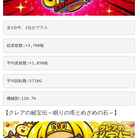
全2台中、2台がプラス
総差枚数:+3,700
枚
平均差枚数:+1,850
枚
平均回転数:5710
G
機械割:110.7
%
【クレアの秘宝伝～眠りの塔とめざめの石～】