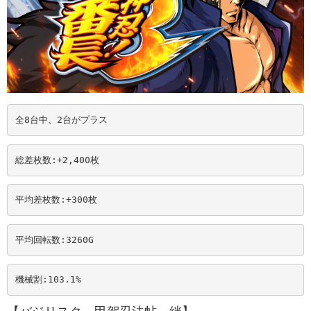
全8台中、2台がプラス
総差枚数:+2,400
枚
平均差枚数:+300
枚
平均回転数:3260
G
機械割:103.1
%