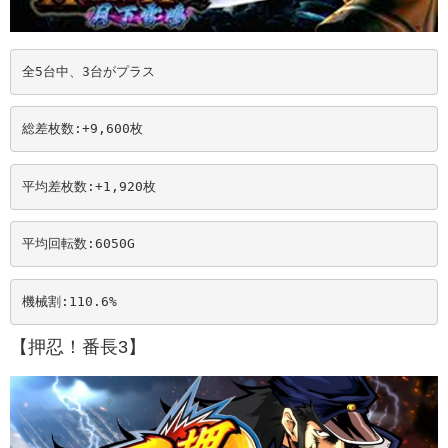
全5台中、3台がプラス
総差枚数:+9,600
枚
平均差枚数:+1,920
枚
平均回転数:6050
G
機械割:110.6
%
【押忍！番長3】