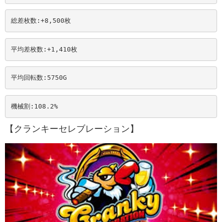
総差枚数:+8,500
枚
平均差枚数:+1,410
枚
平均回転数:5750
G
機械割:108.2
%
【クランキーセレブレーション】