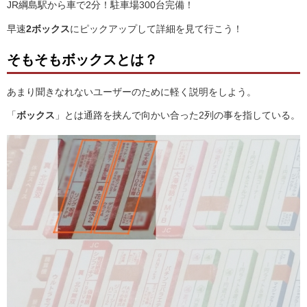
JR綱島駅から車で2分！駐車場300台完備！
早速
2ボックス
にピックアップして詳細を見て行こう！
そもそもボックスとは？
あまり聞きなれないユーザーのために軽く説明をしよう。
「
ボックス
」とは通路を挟んで向かい合った2列の事を指している。