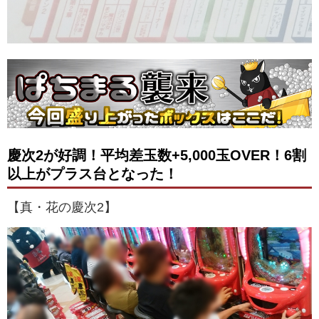
慶次2が好調！平均差玉数+5,000玉OVER！6割
以上がプラス台となった！
【真・花の慶次2】