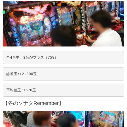
全4台中、3台がプラス（75%）
総差玉:+2,300
玉
平均差玉:+570
玉
【冬のソナタRemember】