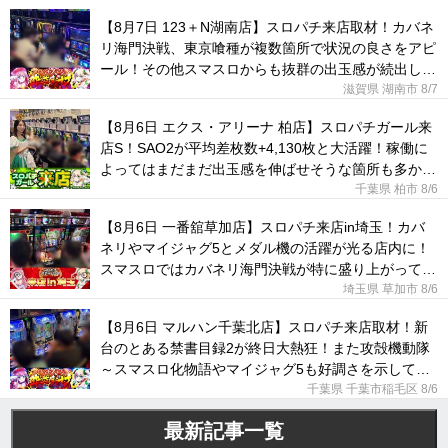
【8月7日 123＋N湖南店】スロパチ来店取材！カバネ
リ海門決戦、東京喰種が複数箇所で状況の良さをアピ
ール！その他スマスロからも抜群の出玉感が続出して
いた！
滋賀県 湖南市
8/7
【8月6日 エクス・アリーナ 柏店】スロパチガール来
店S！SAO2が平均差枚数+4,130枚と大活躍！稼働に
よってはまだまだ出玉感を伸ばせそうな箇所も多かっ
た！
千葉県 柏市
8/6
【8月6日 一番舘草加店】スロパチ来店in埼玉！カバ
ネリやマイジャグ5とメダル機の活躍が光る店内に！
スマスロではカバネリ海門決戦が特に盛り上がってい
た！
埼玉県 草加市
8/6
【8月6日 マルハン千葉北店】スロパチ来店取材！新
台のとある禁書目録2が終日大熱狂！また攻殻機動隊
～スマスロ化物語やマイジャグ5も好調さを示してい
た！
千葉県 千葉市稲毛区
8/6
最新記事一覧