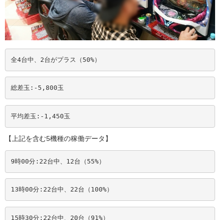
全4台中、2台がプラス（50%）
総差玉:-5,800
玉
平均差玉:-1,450
玉
【上記を含む5機種の稼働データ】
9時00分:22台中、12台（55%）
13時00分:22台中、22台（100%）
15時30分:22台中、20台（91%）