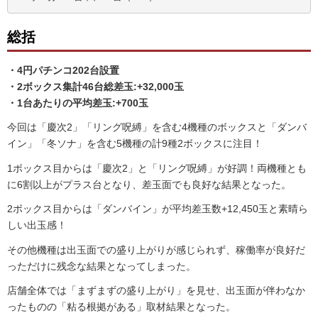
総括
・4円パチンコ202台設置
・2ボックス集計46台総差玉:+32,000玉
・1台あたりの平均差玉:+700玉
今回は「慶次2」「リング呪縛」を含む4機種のボックスと「ダンバ
イン」「冬ソナ」を含む5機種の計9種2ボックスに注目！
1ボックス目からは「慶次2」と「リング呪縛」が好調！両機種とも
に6割以上がプラス台となり、差玉面でも良好な結果となった。
2ボックス目からは「ダンバイン」が平均差玉数+12,450玉と素晴ら
しい出玉感！
その他機種は出玉面での盛り上がりが感じられず、稼働率が良好だ
っただけに残念な結果となってしまった。
店舗全体では「まずまずの盛り上がり」を見せ、出玉面が伴わなか
ったものの「粘る根拠がある」取材結果となった。