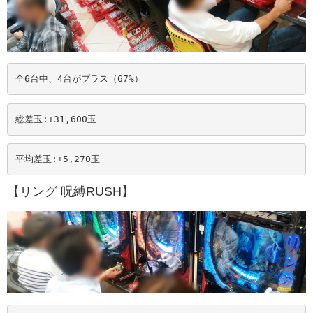
全6台中、4台がプラス（67%）
総差玉:+31,600
玉
平均差玉:+5,270
玉
【リング 呪縛RUSH】