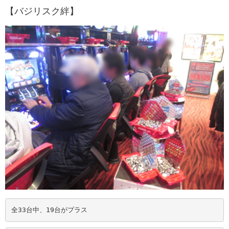
【バジリスク絆】
全33台中、19台がプラス