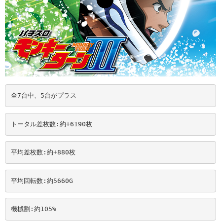
全7台中、5台がプラス
トータル差枚数:約+6190枚
平均差枚数:約+880枚
平均回転数:約5660G
機械割:約105%