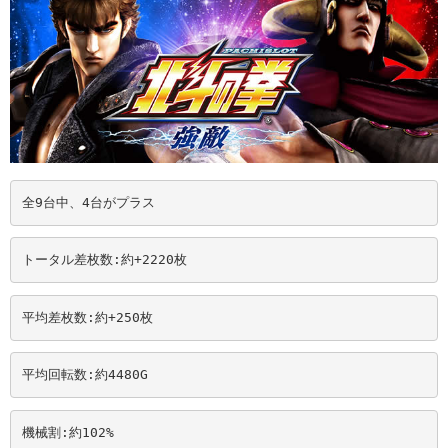
全9台中、4台がプラス
トータル差枚数:約+2220枚
平均差枚数:約+250枚
平均回転数:約4480G
機械割:約102%