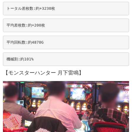
トータル差枚数:約+3230枚
平均差枚数:約+200枚
平均回転数:約4870G
機械割:約101%
【モンスターハンター 月下雷鳴】