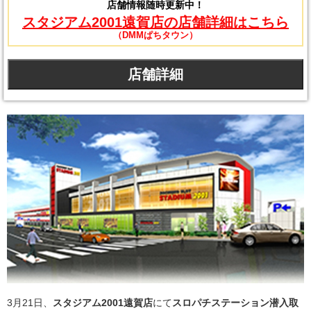
店舗情報随時更新中！
スタジアム2001遠賀店の店舗詳細はこちら
（DMMぱちタウン）
店舗詳細
3月21日、
スタジアム2001遠賀店
にて
スロパチステーション潜入取