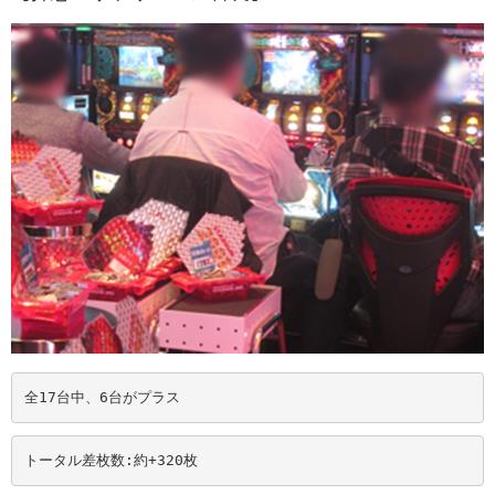
全17台中、6台がプラス
トータル差枚数:約+320枚