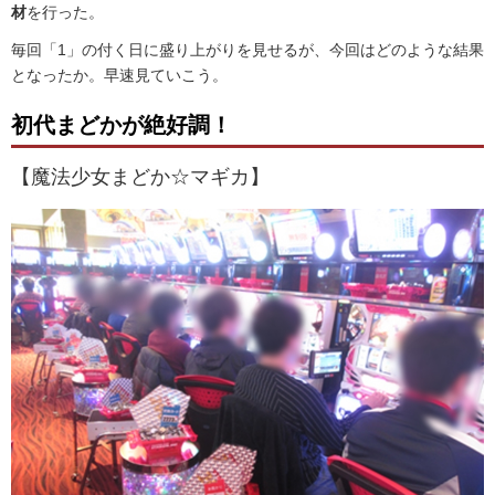
材
を行った。
毎回「1」の付く日に盛り上がりを見せるが、今回はどのような結果
となったか。早速見ていこう。
初代まどかが絶好調！
【魔法少女まどか☆マギカ】