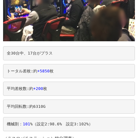
全30台中、17台がプラス
トータル差枚:約
+5850
枚
平均差枚数:約
+200
枚
平均回転数:約6310G
機械割：
101
%（
設定2:98.6%
設定3:102%
）