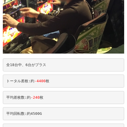
全18台中、6台がプラス
トータル差枚:約
-4400
枚
平均差枚数:約
-240
枚
平均回転数:約4500G