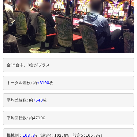
全15台中、8台がプラス
トータル差枚:約
+8100
枚
平均差枚数:約
+540
枚
平均回転数:約4710G
機械割：
103.8
%（設定4:102.8%　設定5:105.3%）