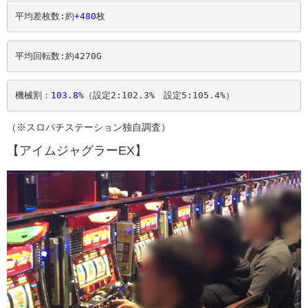
平均差枚数:約
+480
枚
平均回転数:約4270G
機械割：
103.8
%（
設定2:102.3%
設定5:105.4%
）
（※スロパチステーション独自調査）
【アイムジャグラーEX】