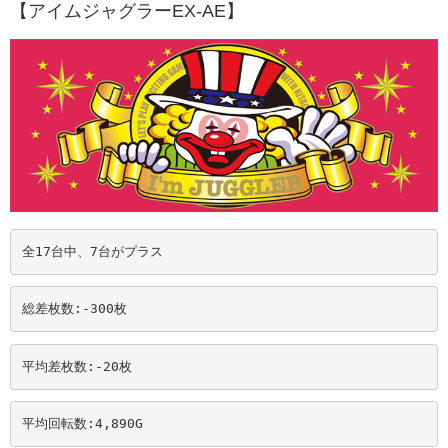
【アイムジャグラーEX-AE】
全17台中、7台がプラス
総差枚数:-300
枚
平均差枚数:-20
枚
平均回転数:4,890
G