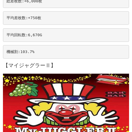
総差枚数:+6,000
枚
平均差枚数:+750
枚
平均回転数:6,670
G
機械割:103.7
%
【マイジャグラーⅡ】