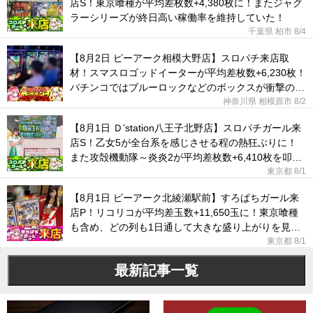
店S！東京喰種が平均差枚数+4,380枚に！またジャグ
ラーシリーズが終日高い稼働率を維持していた！
千葉県 柏市
8/4
【8月2日 ピーアーク相模大野店】スロパチ来店取
材！スマスロゴッドイーターが平均差枚数+6,230枚！
パチンコではブルーロックなどのボックスが衝撃の出
玉感に！
神奈川県 相模原市
8/2
【8月1日 Ｄ’station八王子北野店】スロパチガール来
店S！乙女5が全台系を感じさせる程の熱狂ぶりに！
また攻殻機動隊～炎炎2が平均差枚数+6,410枚を叩き
出した！
東京都
8/1
【8月1日 ピーアーク北綾瀬駅前】すろぱちガール来
店P！リコリコが平均差玉数+11,650玉に！東京喰種
も含め、どの列も1日通して大きな盛り上がりを見せ
ていた！
東京都
8/1
最新記事一覧