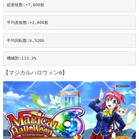
総差枚数:+7,800
枚
平均差枚数:+2,600
枚
平均回転数:6,520
G
機械割:113.3
%
【マジカルハロウィン6】