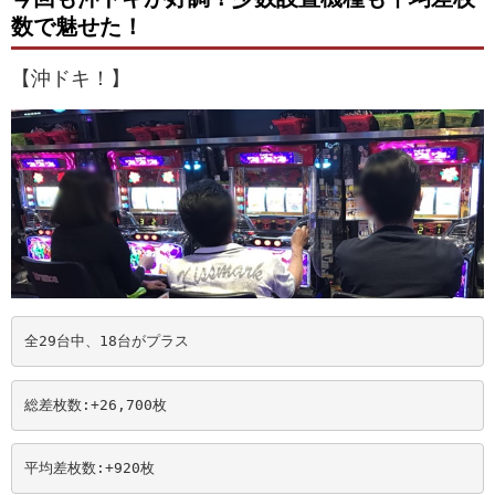
数で魅せた！
【沖ドキ！】
全29台中、18台がプラス
総差枚数:+26,700
枚
平均差枚数:+920
枚