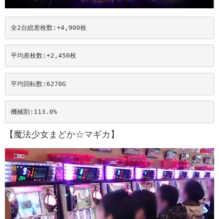
全2台総差枚数:+4,900
枚
平均差枚数:+2,450
枚
平均回転数:6270
G
機械割:113.0
%
【魔法少女まどか☆マギカ】