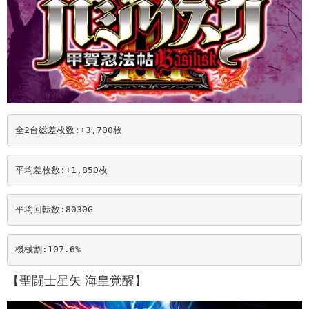
全2台総差枚数:+3,700
枚
平均差枚数:+1,850
枚
平均回転数:8030
G
機械割:107.6
%
【聖闘士星矢 海皇覚醒】