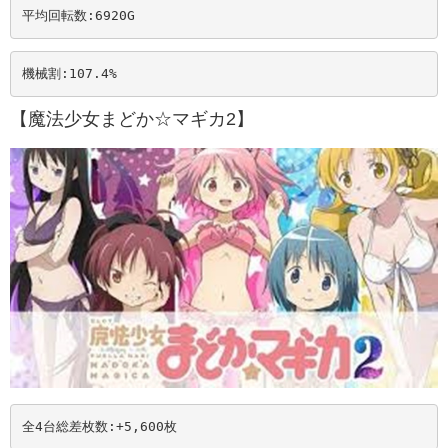
平均回転数:6920
G
機械割:107.4
%
【魔法少女まどか☆マギカ2】
全4台総差枚数:+5,600
枚