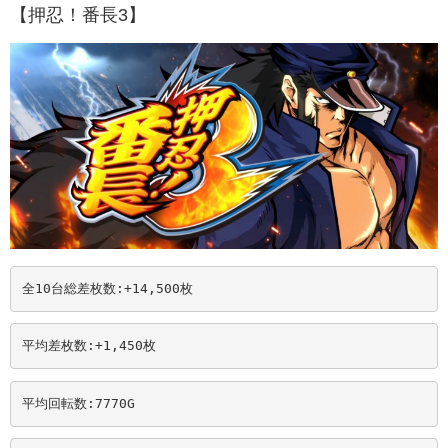
【押忍！番長3】
全10台総差枚数:+14,500
枚
平均差枚数:+1,450
枚
平均回転数:7770
G