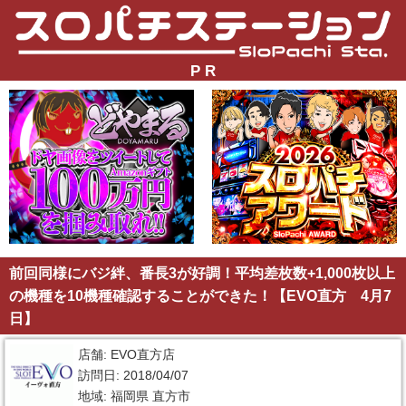
P R
前回同様にバジ絆、番長3が好調！平均差枚数+1,000枚以上
の機種を10機種確認することができた！【EVO直方 4月7
日】
店舗: EVO直方店
訪問日: 2018/04/07
地域: 福岡県 直方市