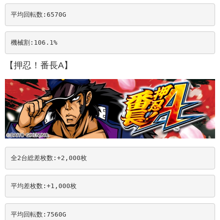
平均回転数:6570
G
機械割:106.1
%
【押忍！番長A】
全2台総差枚数:+2,000
枚
平均差枚数:+1,000
枚
平均回転数:7560
G