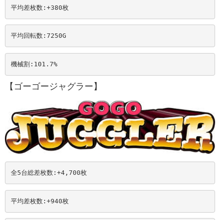
平均差枚数:+380
枚
平均回転数:7250
G
機械割:101.7
%
【ゴーゴージャグラー】
全5台総差枚数:+4,700
枚
平均差枚数:+940
枚