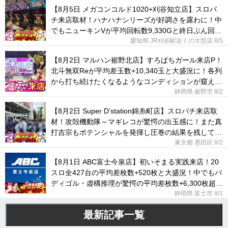
【8月5日 メガコンコルド1020+刈谷知立店】スロパ
チ来店取材！ハナハナシリーズが好調さを露わに！中
でもニューキンVが平均回転数9,330Gと終日ぶん回さ
れていた！
愛知県 JR刈谷駅近くの大型店
8/5
【8月2日 マルハン裾野北店】すろぱちガール来店P！
北斗無双Reが平均差玉数+10,340玉と大盛況に！各列
から打ち続けたくなるようなコンディションが窺え
た！
静岡県 裾野市
8/2
【8月2日 Super D’station錦糸町店】スロパチ来店取
材！攻殻機動隊～マギレコが驚愕の出玉感に！また真
打吉宗もポテンシャルを発揮し圧巻の結果を残してい
た！
東京都 墨田区
8/2
【8月1日 ABC富士今泉店】初いそまる実践来店！20
スロ全427台の平均差枚数+520枚と大盛況！中でもバ
ディゴル・虚構推理が驚愕の平均差枚数+6,300枚超え
に！
静岡県 富士市
8/1
最新記事一覧