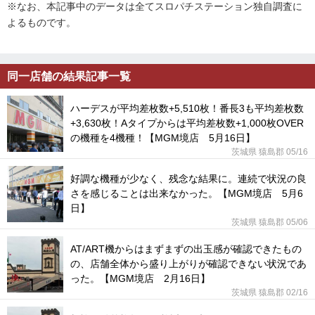
※なお、本記事中のデータは全てスロパチステーション独自調査に
よるものです。
同一店舗の結果記事一覧
ハーデスが平均差枚数+5,510枚！番長3も平均差枚数
+3,630枚！Aタイプからは平均差枚数+1,000枚OVER
の機種を4機種！【MGM境店 5月16日】
茨城県 猿島郡 05/16
好調な機種が少なく、残念な結果に。連続で状況の良
さを感じることは出来なかった。【MGM境店 5月6
日】
茨城県 猿島郡 05/06
AT/ART機からはまずまずの出玉感が確認できたもの
の、店舗全体から盛り上がりが確認できない状況であ
った。【MGM境店 2月16日】
茨城県 猿島郡 02/16