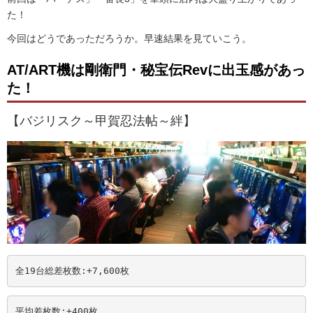
た！
今回はどうであっただろうか。早速結果を見ていこう。
AT/ART機は剛衛門・秘宝伝Revに出玉感があっ
た！
【バジリスク～甲賀忍法帖～絆】
全19台
総差枚数:+7,600
枚
平均差枚数:+400
枚