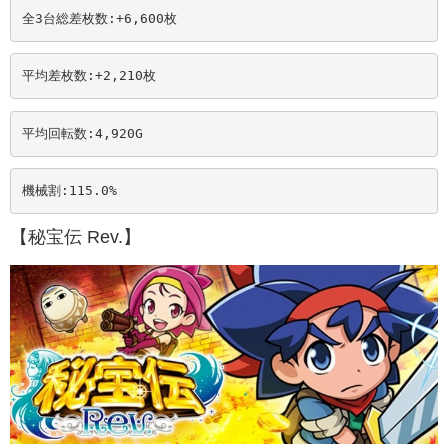
全3台
総差枚数:+6,600
枚
平均差枚数:+2,210
枚
平均回転数:4,920
G
機械割:115.0
%
【秘宝伝 Rev.】