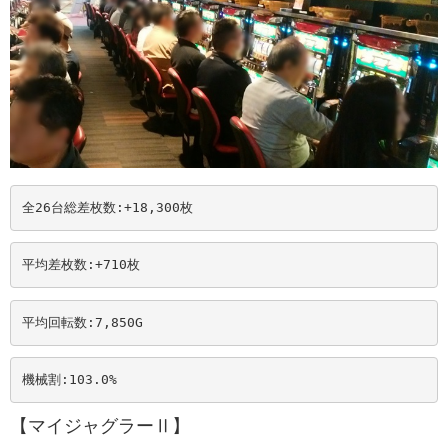
全26台
総差枚数:+18,300
枚
平均差枚数:+710
枚
平均回転数:7,850
G
機械割:103.0
%
【マイジャグラーⅡ】