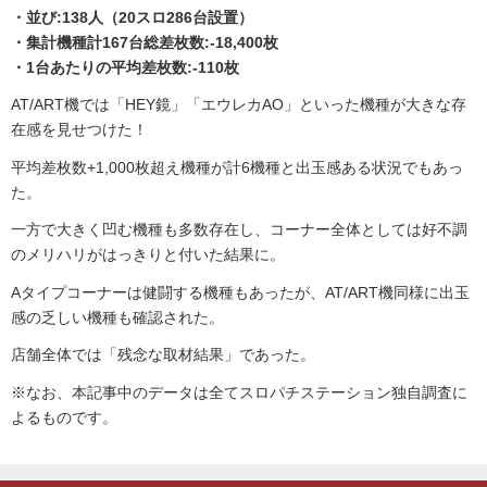
・並び:138人（20スロ286台設置）
・集計機種計167台総差枚数:-18,400枚
・1台あたりの平均差枚数:-110枚
AT/ART機では「HEY鏡」「エウレカAO」といった機種が大きな存
在感を見せつけた！
平均差枚数+1,000枚超え機種が計6機種と出玉感ある状況でもあっ
た。
一方で大きく凹む機種も多数存在し、コーナー全体としては好不調
のメリハリがはっきりと付いた結果に。
Aタイプコーナーは健闘する機種もあったが、AT/ART機同様に出玉
感の乏しい機種も確認された。
店舗全体では「残念な取材結果」であった。
※なお、本記事中のデータは全てスロパチステーション独自調査に
よるものです。