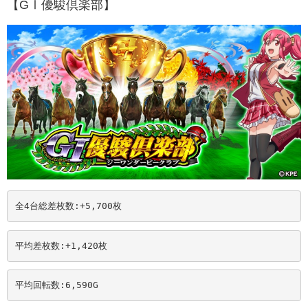
【GⅠ優駿倶楽部】
全4台
総差枚数:+5,700
枚
平均差枚数:+1,420
枚
平均回転数:6,590
G