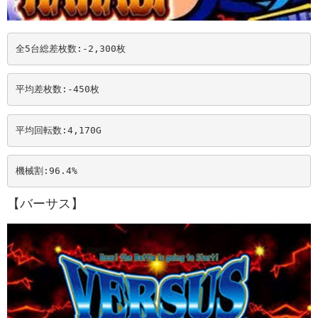
全5台
総差枚数:-2,300
枚
平均差枚数:-450
枚
平均回転数:4,170
G
機械割:96.4
%
【バーサス】