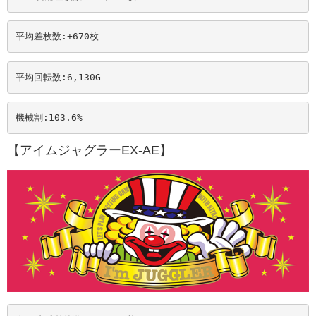
平均差枚数:+670
枚
平均回転数:6,130
G
機械割:103.6
%
【アイムジャグラーEX-AE】