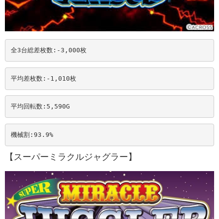
全3台
総差枚数:-3,000
枚
平均差枚数:-1,010
枚
平均回転数:5,590
G
機械割:93.9
%
【スーパーミラクルジャグラー】