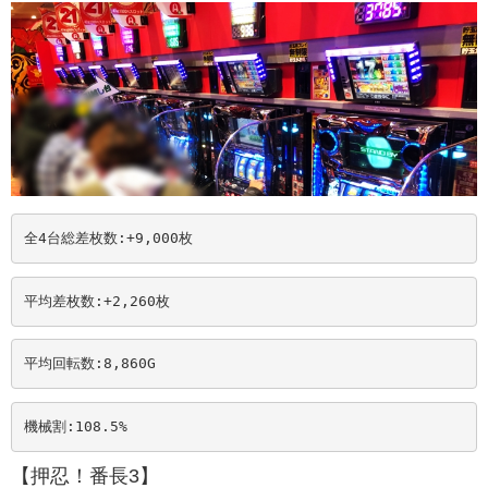
全4台
総差枚数:+9,000
枚
平均差枚数:+2,260
枚
平均回転数:8,860
G
機械割:108.5
%
【押忍！番長3】