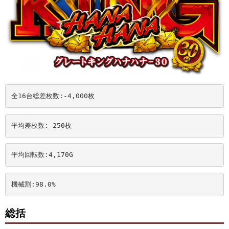
全16台
総差枚数:-4,000
枚
平均差枚数:-250
枚
平均回転数:4,170
G
機械割:98.0
%
総括