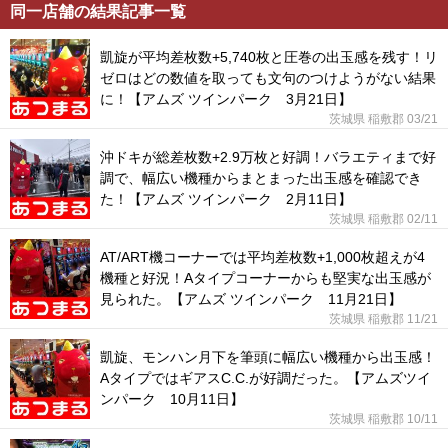
同一店舗の結果記事一覧
凱旋が平均差枚数+5,740枚と圧巻の出玉感を残す！リ
ゼロはどの数値を取っても文句のつけようがない結果
に！【アムズ ツインパーク 3月21日】
茨城県 稲敷郡 03/21
沖ドキが総差枚数+2.9万枚と好調！バラエティまで好
調で、幅広い機種からまとまった出玉感を確認でき
た！【アムズ ツインパーク 2月11日】
茨城県 稲敷郡 02/11
AT/ART機コーナーでは平均差枚数+1,000枚超えが4
機種と好況！Aタイプコーナーからも堅実な出玉感が
見られた。【アムズ ツインパーク 11月21日】
茨城県 稲敷郡 11/21
凱旋、モンハン月下を筆頭に幅広い機種から出玉感！
AタイプではギアスC.C.が好調だった。【アムズツイ
ンパーク 10月11日】
茨城県 稲敷郡 10/11