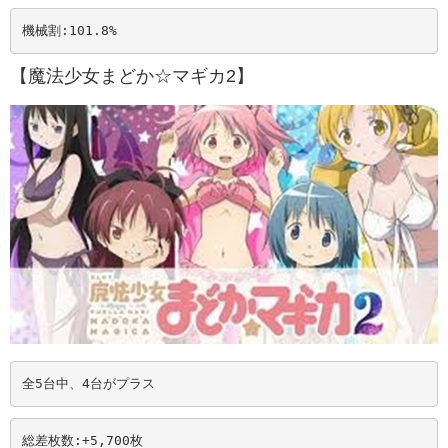
機械割:101.8
%
【魔法少女まどか☆マギカ2】
全5台中、4台がプラス
総差枚数:+5,700
枚