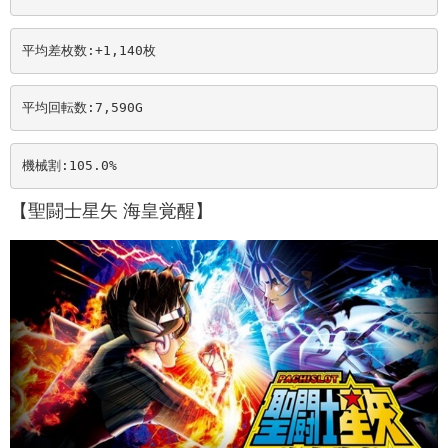
平均差枚数:+1,140
枚
平均回転数:7,590
G
機械割:105.0
%
【聖闘士星矢 海皇覚醒】