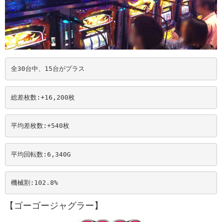
全30台中、15台がプラス
総差枚数:+16,200
枚
平均差枚数:+540
枚
平均回転数:6,340
G
機械割:102.8
%
【ゴーゴージャグラー】