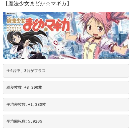
【魔法少女まどか☆マギカ】
全6台中、3台がプラス
総差枚数:+8,300
枚
平均差枚数:+1,380
枚
平均回転数:5,920
G