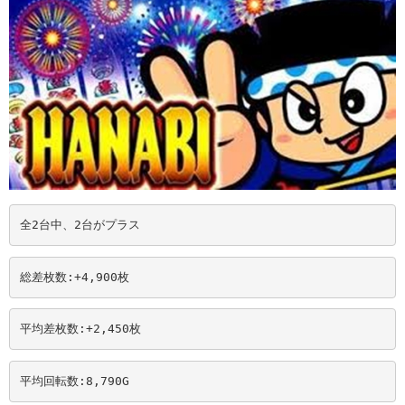
全2台中、2台がプラス
総差枚数:+4,900
枚
平均差枚数:+2,450
枚
平均回転数:8,790
G