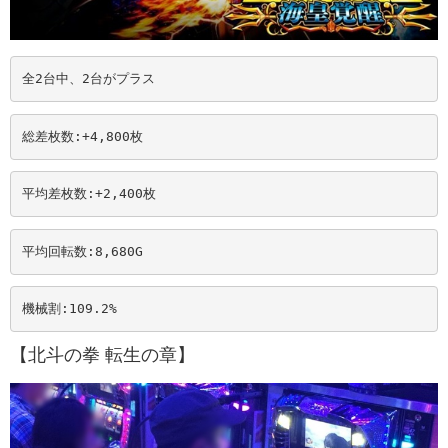
全2台中、2台がプラス
総差枚数:+4,800
枚
平均差枚数:+2,400
枚
平均回転数:8,680
G
機械割:109.2
%
【北斗の拳 転生の章】