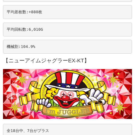
平均差枚数:+880
枚
平均回転数:6,010
G
機械割:104.9
%
【ニューアイムジャグラーEX-KT】
全18台中、7台がプラス