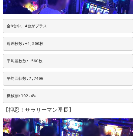
全8台中、4台がプラス
総差枚数:+4,500
枚
平均差枚数:+560
枚
平均回転数:7,740
G
機械割:102.4
%
【押忍！サラリーマン番長】