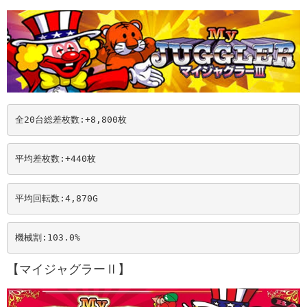
全20台
総差枚数:+8,800
枚
平均差枚数:+440
枚
平均回転数:4,870
G
機械割:103.0
%
【マイジャグラーⅡ】