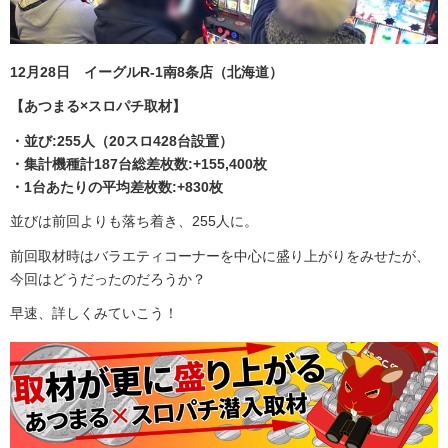
12月28日 イーグルR-1南8条店（北海道）
【あつまる×スロパチ取材】
・並び:255人（20スロ428台設置）
・集計機種計187台総差枚数:+155,400枚
・1台あたりの平均差枚数:+830枚
並びは前回よりも落ち着き、255人に。
前回取材時はバラエティコーナーを中心に盛り上がりをみせたが、
今回はどうだったのだろうか？
早速、詳しくみていこう！