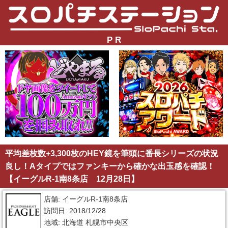
P R
平均差枚数+3,300枚のHEY鏡を筆頭に番長シリーズの状況
良し！Aタイプではファンキーから確かな出玉感を確認！
【イーグルR-1南8条店 12月28日】
店舗: イーグルR-1南8条店
訪問日: 2018/12/28
地域: 北海道 札幌市中央区