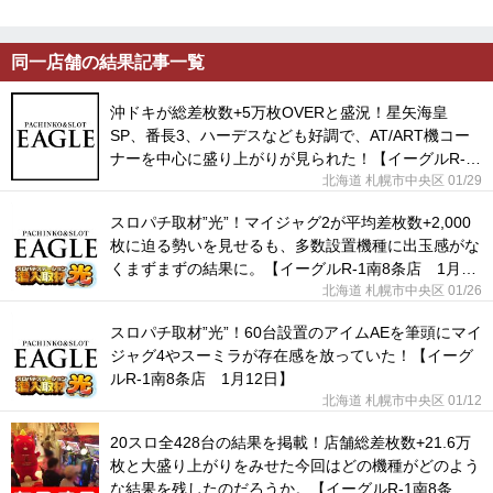
同一店舗の結果記事一覧
沖ドキが総差枚数+5万枚OVERと盛況！星矢海皇
SP、番長3、ハーデスなども好調で、AT/ART機コー
ナーを中心に盛り上がりが見られた！【イーグルR-1
南8条店 1月29日】
北海道 札幌市中央区 01/29
スロパチ取材”光”！マイジャグ2が平均差枚数+2,000
枚に迫る勢いを見せるも、多数設置機種に出玉感がな
くまずまずの結果に。【イーグルR-1南8条店 1月26
日】
北海道 札幌市中央区 01/26
スロパチ取材”光”！60台設置のアイムAEを筆頭にマイ
ジャグ4やスーミラが存在感を放っていた！【イーグ
ルR-1南8条店 1月12日】
北海道 札幌市中央区 01/12
20スロ全428台の結果を掲載！店舗総差枚数+21.6万
枚と大盛り上がりをみせた今回はどの機種がどのよう
な結果を残したのだろうか。【イーグルR-1南8条