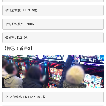
平均差枚数:+3,310
枚
平均回転数:9,200
G
機械割:112.0
%
【押忍！番長3】
全12台
総差枚数:+27,900
枚