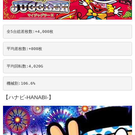
全5台
総差枚数:+4,000
枚
平均差枚数:+800
枚
平均回転数:4,020
G
機械割:106.6
%
【ハナビ-HANABI-】