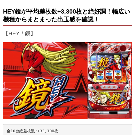
HEY鏡が平均差枚数+3,300枚と絶好調！幅広い
機種からまとまった出玉感を確認！
【HEY！鏡】
全10台
総差枚数:+33,100
枚