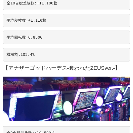
全10台
総差枚数:+11,100
枚
平均差枚数:+1,110
枚
平均回転数:6,850
G
機械割:105.4
%
【アナザーゴッドハーデス-奪われたZEUSver.-】
全9台
総差枚数:+10,500
枚