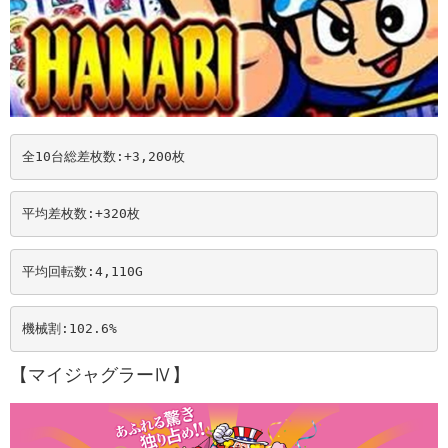
全10台
総差枚数:+3,200
枚
平均差枚数:+320
枚
平均回転数:4,110
G
機械割:102.6
%
【マイジャグラーⅣ】