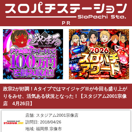
P R
政宗2が好調！AタイプではマイジャグⅢが今回も盛り上が
りをみせ、活気ある状況となった！【スタジアム2001宗像
店 4月26日】
店舗: スタジアム2001宗像店
訪問日: 2018/04/26
地域: 福岡県 宗像市