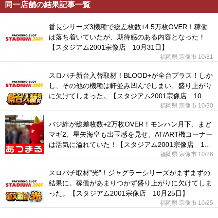
同一店舗の結果記事一覧
番長シリーズ3機種で総差枚数+4.5万枚OVER！稼働
は落ち着いていたが、期待感のある内容となった！
【スタジアム2001宗像店 10月31日】
福岡県 宗像市 10/31
スロパチ新台入替取材！BLOOD+が全台プラス！しか
し、その他の機種は軒並み凹んでしまい、盛り上がり
に欠けてしまった。【スタジアム2001宗像店 10月
30日】
福岡県 宗像市 10/30
バジ絆が総差枚数+2万枚OVER！モンハン月下、まど
マギ2、星矢海皇も出玉感を見せ、AT/ART機コーナー
は活気に溢れていた！【スタジアム2001宗像店 10
月26日】
福岡県 宗像市 10/26
スロパチ取材”光”！ジャグラーシリーズがまずまずの
結果に。稼働があまりつかず盛り上がりに欠けてしま
った。【スタジアム2001宗像店 10月25日】
福岡県 宗像市 10/25