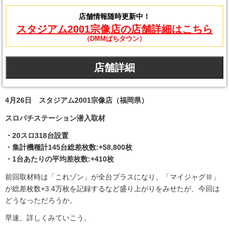
店舗情報随時更新中！
スタジアム2001宗像店の店舗詳細はこちら
（DMMぱちタウン）
店舗詳細
4月26日 スタジアム2001宗像店（福岡県）
スロパチステーション潜入取材
・20スロ318台設置
・集計機種計145台総差枚数:+58,800枚
・1台あたりの平均差枚数:+410枚
前回取材時は「これゾン」が全台プラスになり、「マイジャグⅢ」
が総差枚数+3.4万枚を記録するなど盛り上がりをみせたが、今回は
どうなっただろうか。
早速、詳しくみていこう。