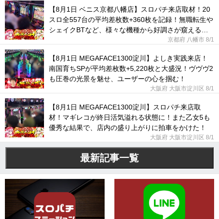
【8月1日 ベニス京都八幡店】スロパチ来店取材！20
スロ全557台の平均差枚数+360枚を記録！無職転生や
シェイクBTなど、様々な機種から好調さが窺える店
内に！
京都府 八幡市
8/1
【8月1日 MEGAFACE1300淀川】よしき実践来店！
南国育ちSPが平均差枚数+5,220枚と大盛況！ヴヴヴ2
も圧巻の光景を魅せ、ユーザーの心を掴む！
大阪府 大阪市淀川区
8/1
【8月1日 MEGAFACE1300淀川】スロパチ来店取
材！マギレコが終日活気溢れる状態に！また乙女5も
優秀な結果で、店内の盛り上がりに拍車をかけた！
大阪府 大阪市淀川区
8/1
最新記事一覧