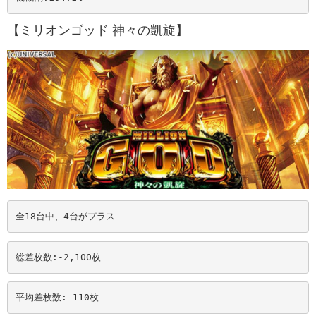
【ミリオンゴッド 神々の凱旋】
全18台中、4台がプラス
総差枚数:-2,100
枚
平均差枚数:-110
枚