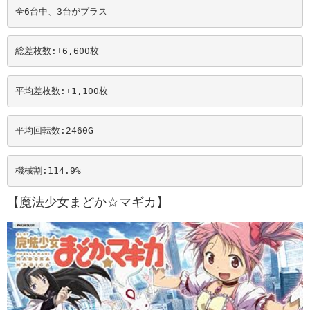
全6台中、3台がプラス
総差枚数:+6,600
枚
平均差枚数:+1,100
枚
平均回転数:2460
G
機械割:114.9
%
【魔法少女まどか☆マギカ】