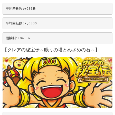
平均差枚数:+930
枚
平均回転数:7,630
G
機械割:104.1
%
【クレアの秘宝伝～眠りの塔とめざめの石～】