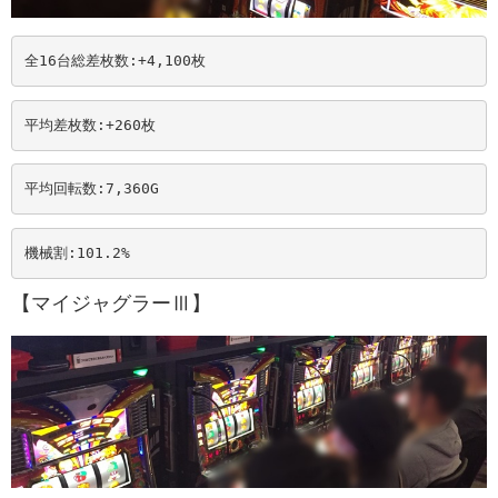
全16台
総差枚数:+4,100
枚
平均差枚数:+260
枚
平均回転数:7,360
G
機械割:101.2
%
【マイジャグラーⅢ】