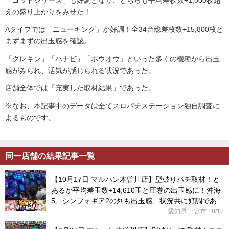
えの盛り上がりをみせた！
Aタイプでは「ニューキング」が好調！全34台総差枚数+15,800枚と
まずまずの出玉感を確認。
「グレキン」「ハナビ」「ホウオウ」といった多くの機種から出玉
感がみられ、活気が感じられる状況であった。
店舗全体では「充実した取材結果」であった。
※なお、本記事中のデータは全てスロパチステーション独自調査に
よるものです。
同一店舗の結果記事一覧
【10月17日 マルハン木曽川店】型破りパチ取材！と
あるが平均差玉数+14,610玉と圧巻の出玉感に！沖海
5、シンフォギア2の列も出玉感、状況共に好調であっ
た！
愛知県 一宮市 10/17