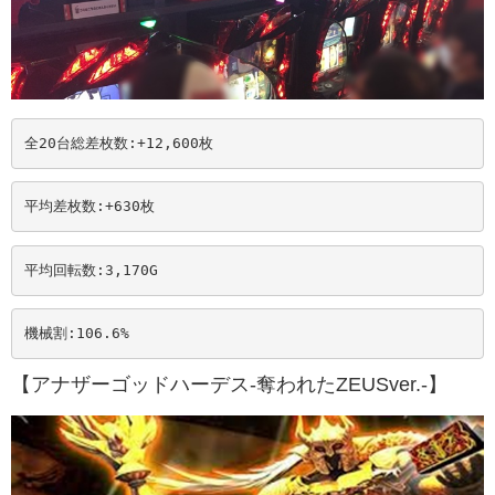
全20台
総差枚数:+12,600
枚
平均差枚数:+630
枚
平均回転数:3,170
G
機械割:106.6
%
【アナザーゴッドハーデス-奪われたZEUSver.-】