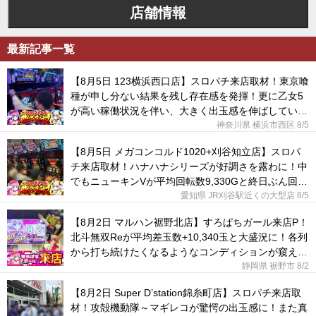
店舗情報
最新記事一覧
【8月5日 123横浜西口店】スロパチ来店取材！東京喰
種が申し分ない結果を残し存在感を発揮！更に乙女5
が高い稼働状況を伴い、大きく出玉感を伸ばしてい
た！
神奈川県 横浜市西区
8/5
【8月5日 メガコンコルド1020+刈谷知立店】スロパ
チ来店取材！ハナハナシリーズが好調さを露わに！中
でもニューキンVが平均回転数9,330Gと終日ぶん回さ
れていた！
愛知県 JR刈谷駅近くの大型店
8/5
【8月2日 マルハン裾野北店】すろぱちガール来店P！
北斗無双Reが平均差玉数+10,340玉と大盛況に！各列
から打ち続けたくなるようなコンディションが窺え
た！
静岡県 裾野市
8/2
【8月2日 Super D’station錦糸町店】スロパチ来店取
材！攻殻機動隊～マギレコが驚愕の出玉感に！また真