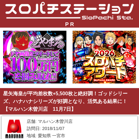
P R
星矢海皇が平均差枚数+5,500枚と絶好調！ゴッドシリー
ズ、ハナハナシリーズが好調となり、活気ある結果に！
【マルハン木曽川店 11月7日】
店舗: マルハン木曽川店
訪問日: 2018/11/07
地域: 愛知県 一宮市