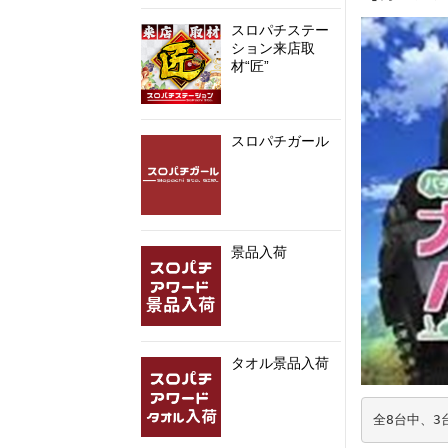
スロパチステー
ション来店取
材“匠”
スロパチガール
景品入荷
タオル景品入荷
全8台中、3