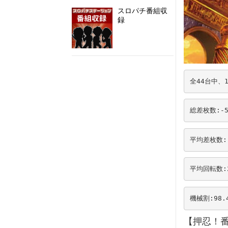
スロパチ番組収
録
@SloPachi_Staさんのツイート
全44台中、
総差枚数:-5
平均差枚数:-
平均回転数:2
機械割:98.
【押忍！番