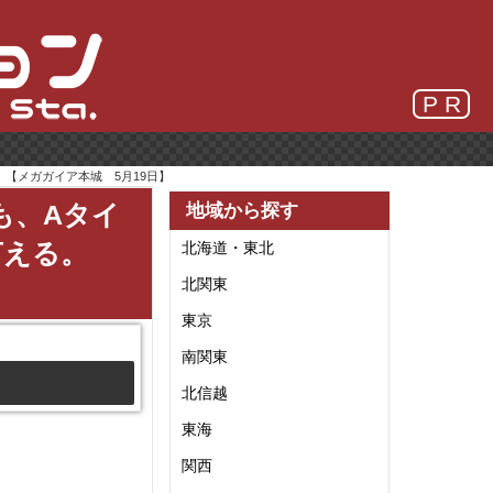
P R
【メガガイア本城 5月19日】
も、Aタイ
地域から探す
言える。
北海道・東北
北関東
東京
南関東
北信越
東海
関西