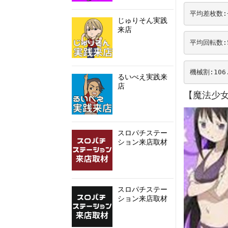
平均差枚数:+
じゅりそん実践
来店
平均回転数:5
機械割:106
るいべえ実践来
店
【魔法少女
スロパチステー
ション来店取材
スロパチステー
ション来店取材