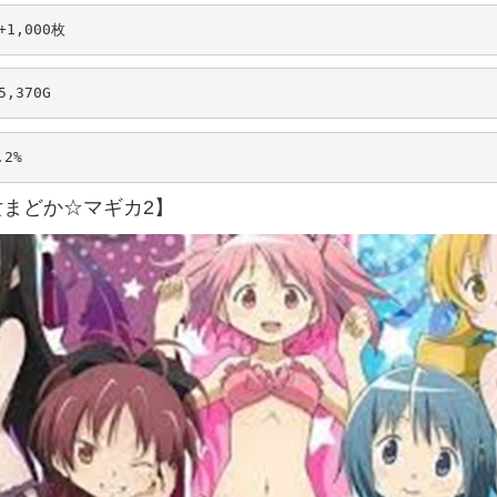
1,000
枚
,370
G
.2
%
まどか☆マギカ2】