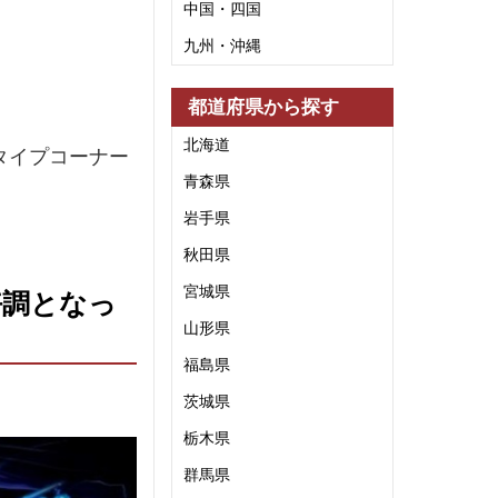
中国・四国
九州・沖縄
都道府県から探す
北海道
タイプコーナー
青森県
岩手県
秋田県
宮城県
好調となっ
山形県
福島県
茨城県
栃木県
群馬県