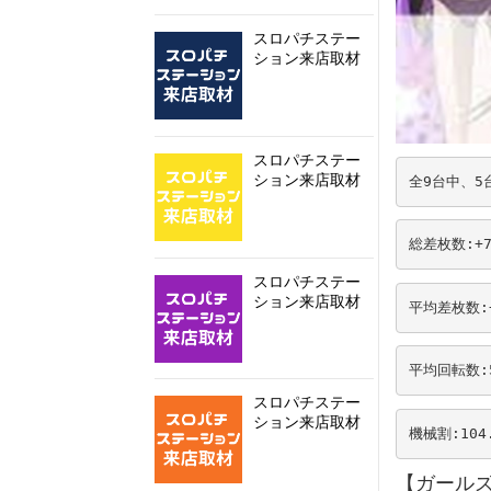
スロパチステー
ション来店取材
スロパチステー
ション来店取材
全9台中、5
総差枚数:+7
スロパチステー
ション来店取材
平均差枚数:+
平均回転数:5
スロパチステー
ション来店取材
機械割:104
【ガールズ