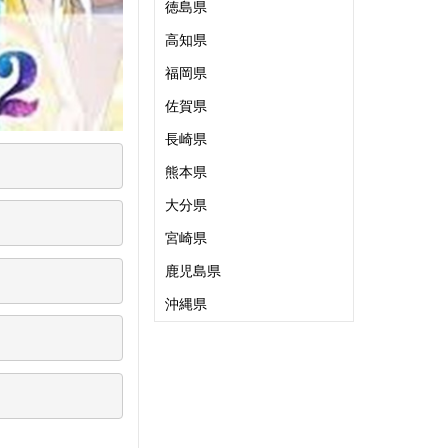
徳島県
高知県
福岡県
佐賀県
長崎県
熊本県
大分県
宮崎県
鹿児島県
沖縄県