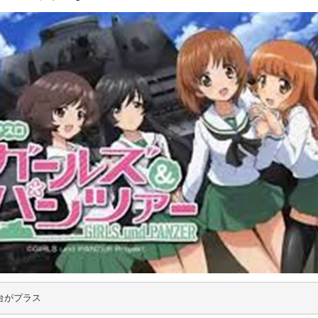
台がプラス