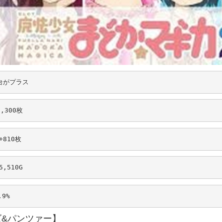
台がプラス
,300
枚
810
枚
,510
G
.9
%
&パンツァー】