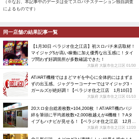
（※なお、本記事中のデータは全てスロパチステーション独自調査
によるものです）
同一店舗の結果記事一覧
【1月30日 ベラジオ住之江店】初スロパチ来店取材！
マイジャグ5が高い稼働に加え優秀な出玉感に！タイ
プ問わず好調箇所が多数確認できた！
大阪府 大阪市住之江区 01/30
AT/ART機種ではまどマギを中心に全体的にはまずま
ずの出玉感。ジャグラーコーナーではマイジャグ3・
ガールズが絶好調！【ベラジオ住之江店 1月10日】
大阪府 大阪市住之江区 01/10
20スロ全台総差枚数+104,200枚 ！AT/ART機のバジ
絆を筆頭に平均差枚数+2,000枚越えが4機種！？Aタ
イプもハナビが見せる！【ベラジオ住之江店 12月
20日】
大阪府 大阪市住之江区 12/20