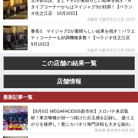
北斗新伝説、まどマギ2が素晴らしい結果を残す！A
タイプコーナーからはマイジャグ3が好調！【ベラジ
オ住之江店 10月10日】
大阪府 大阪市住之江区 10/10
番長3、マイジャグ2が素晴らしい結果を残す！バラエ
ティコーナーも好調機種多数！【べラジオ住之江店
9月10日】
大阪府 大阪市住之江区 09/10
この店舗の結果一覧
店舗情報
最新記事一覧
【8月5日 MEGAFACE555新市街】スロパチ来店取
材！東京喰種が頭一つ抜けた出玉感を記録し、盛り上
がりを後押し！更にカバネリ海門決戦も大きな賑わい
を見せた！
熊本県 熊本市中央区
8/5