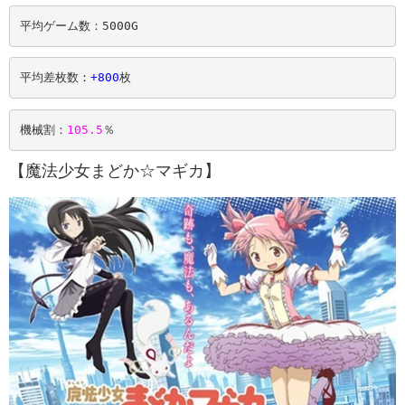
平均ゲーム数：5000G
平均差枚数
：
+800
枚
機械割：
105.5
％
【魔法少女まどか☆マギカ】