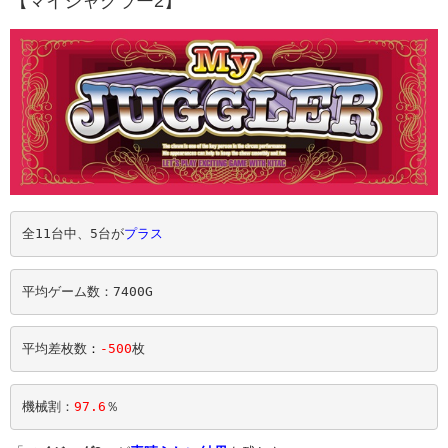
【マイジャグラー2】
全11台中、5台が
プラス
平均ゲーム数：7400G
平均差枚数
：
-500
枚
機械割：
97.6
％