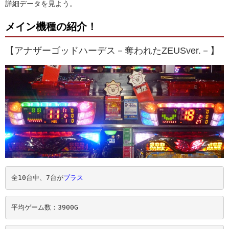
詳細データを見よう。
メイン機種の紹介！
【アナザーゴッドハーデス－奪われたZEUSver.－】
全10台中、7台が
プラス
平均ゲーム数：3900G