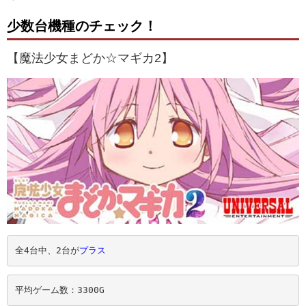
少数台機種のチェック！
【魔法少女まどか☆マギカ2】
全4台中、2台が
プラス
平均ゲーム数：3300G