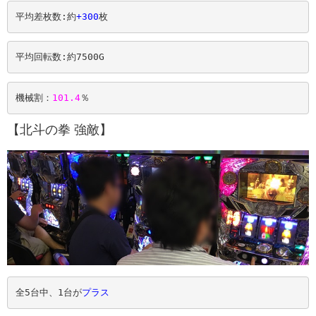
平均差枚数:約
+300
枚
平均回転数:約7500G
機械割：
101.4
％
【北斗の拳 強敵】
全5台中、1台が
プラス