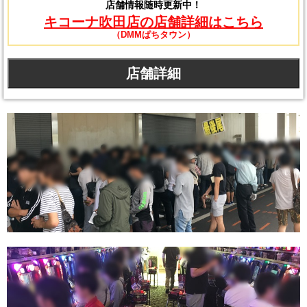
店舗情報随時更新中！
キコーナ吹田店の店舗詳細はこちら
（DMMぱちタウン）
店舗詳細