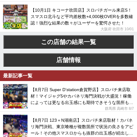
【10月1日 キコーナ吹田店】スロパチガール来店S！
スマスロ北斗など平均差枚数+4,000枚OVERを多数確
認！強烈な結果の数々がユーザーを驚愕させた！
大阪府 吹田市 10/01
この店舗の結果一覧
店舗情報
最新記事一覧
【8月7日 Super D’station倉賀野店】スロパチ来店取
材！マイジャグ5やカバネリ海門決戦が大盛況！稼働
によっては更なる出玉感にも期待できそうな箇所も見
られた！
群馬県 高崎市
8/7
【8月7日 123＋N湖南店】スロパチ来店取材！カバネ
リ海門決戦、東京喰種が複数箇所で状況の良さをアピ
ール！その他スマスロからも抜群の出玉感が続出して