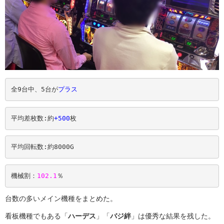
全9台中、5台が
プラス
平均差枚数:約
+500
枚
平均回転数:約8000G
機械割：
102.1
％
台数の多いメイン機種をまとめた。
看板機種でもある「
ハーデス
」「
バジ絆
」は優秀な結果を残した。