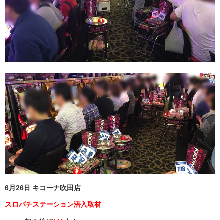
6月26日 キコーナ吹田店
スロパチステーション潜入取材