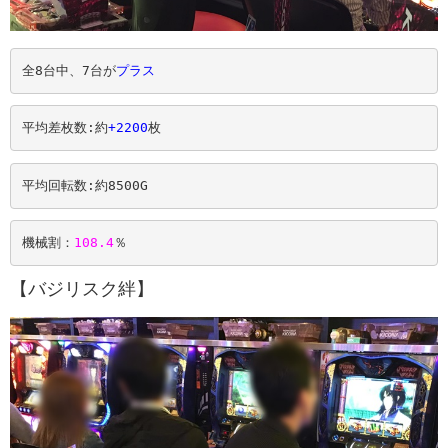
全8台中、7台が
プラス
平均差枚数:約
+2200
枚
平均回転数:約8500G
機械割：
108.4
％
【バジリスク絆】