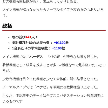
どの機種も回転数が高く、出玉もしっかりとある。
メイン機種が取れなかったらノーマルタイプを攻めるのもありだろ
う。
総括
朝の並び
441
人！
集計機種計80台総差枚数：
+91600
枚
1台あたりの平均差枚数：
+1100
枚
メイン機種では「
ハーデス
」「
バジ絆
」が優秀な結果を残した。
看板機種として結果を残すことが多い2機種なので是非狙いたいとこ
ろだ。
少数台機種は目立った機種が少なく全体的に弱い結果となった。
ノーマルタイプでは「
ハナビ
」を筆頭に複数機種盛り上がった。
※なお、本記事中のデータは全てスロパチステーション独自調査に
よるものです