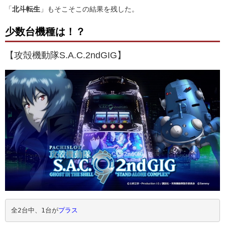
「
北斗転生
」もそこそこの結果を残した。
少数台機種は！？
【攻殻機動隊S.A.C.2ndGIG】
全2台中、1台が
プラス