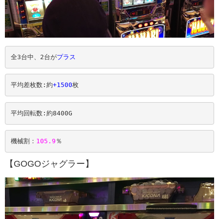
全3台中、2台が
プラス
平均差枚数:約
+1500
枚
平均回転数:約8400G
機械割：
105.9
％
【GOGOジャグラー】