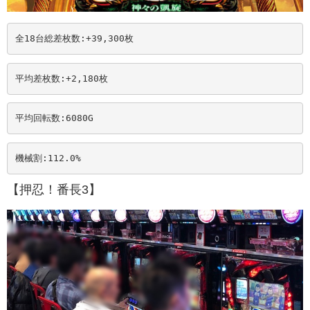
全18台総差枚数:+39,300
枚
平均差枚数:+2,180
枚
平均回転数:6080
G
機械割:112.0
%
【押忍！番長3】