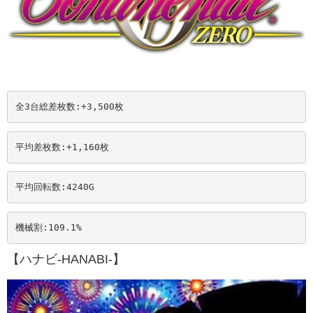
全3台総差枚数:+3,500
枚
平均差枚数:+1,160
枚
平均回転数:4240
G
機械割:109.1
%
【ハナビ-HANABI-】