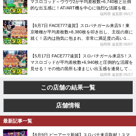
マスロゴッド～ヴヴヴ2が平均差枚数+6,740枚と圧倒
的な出玉感に！AT/ART機を中心に強烈な活躍を複数
確認！
福岡県 遠賀郡 06/17
【6月7日 FACE777遠賀】スロパチガール来店S！東
京喰種が平均差枚数+8,380枚を叩き出し、主役の座に
就く！店内は熱気に包まれ、非常に満足度の高い1日
となった！
福岡県 遠賀郡 06/07
【5月17日 FACE777遠賀】スロパチガール来店S！ス
マスロゴッドが平均差枚数+6,940枚と圧倒的な活躍を
見せる！その他の箇所も凄まじい出玉感を連発してい
た！
福岡県 遠賀郡 05/17
この店舗の結果一覧
店舗情報
最新記事一覧
【8月9日 ピーアーク新城】スロパチ来店取材！スマ