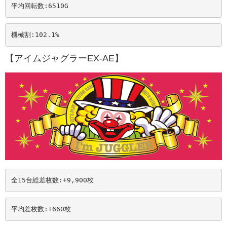
平均回転数:6510
G
機械割:102.1
%
【アイムジャグラーEX-AE】
全15台総差枚数:+9,900
枚
平均差枚数:+660
枚