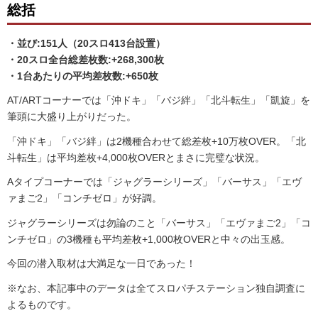
総括
・並び:151人（20スロ413台設置）
・20スロ全台総差枚数:+268,300枚
・1台あたりの平均差枚数:+650枚
AT/ARTコーナーでは「沖ドキ」「バジ絆」「北斗転生」「凱旋」を
筆頭に大盛り上がりだった。
「沖ドキ」「バジ絆」は2機種合わせて総差枚+10万枚OVER。「北
斗転生」は平均差枚+4,000枚OVERとまさに完璧な状況。
Aタイプコーナーでは「ジャグラーシリーズ」「バーサス」「エヴ
ァまご2」「コンチゼロ」が好調。
ジャグラーシリーズは勿論のこと「バーサス」「エヴァまご2」「コ
ンチゼロ」の3機種も平均差枚+1,000枚OVERと中々の出玉感。
今回の潜入取材は大満足な一日であった！
※なお、本記事中のデータは全てスロパチステーション独自調査に
よるものです。