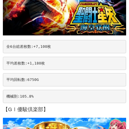
全6台総差枚数:+7,100
枚
平均差枚数:+1,180
枚
平均回転数:6750
G
機械割:105.8
%
【GⅠ優駿倶楽部】