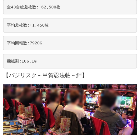
全43台総差枚数:+62,500
枚
平均差枚数:+1,450
枚
平均回転数:7920
G
機械割:106.1
%
【バジリスク～甲賀忍法帖～絆】