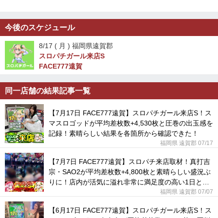
今後のスケジュール
8/17 (
月
) 福岡県遠賀郡
スロパチガール来店S
FACE777遠賀
同一店舗の結果記事一覧
【7月17日 FACE777遠賀】スロパチガール来店S！ス
マスロゴッドが平均差枚数+4,530枚と圧巻の出玉感を
記録！素晴らしい結果を各箇所から確認できた！
福岡県 遠賀郡 07/17
【7月7日 FACE777遠賀】スロパチ来店取材！真打吉
宗・SAO2が平均差枚数+4,800枚と素晴らしい盛況ぶ
りに！店内が活気に溢れ非常に満足度の高い1日とな
った！
福岡県 遠賀郡 07/07
【6月17日 FACE777遠賀】スロパチガール来店S！ス