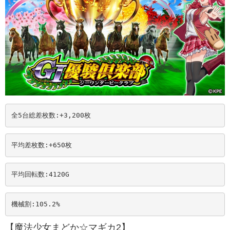
全5台総差枚数:+3,200
枚
平均差枚数:+650
枚
平均回転数:4120
G
機械割:105.2
%
【魔法少女まどか☆マギカ2】