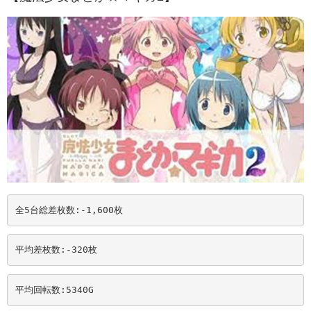
全5台総差枚数:-1,600
枚
平均差枚数:-320
枚
平均回転数:5340
G