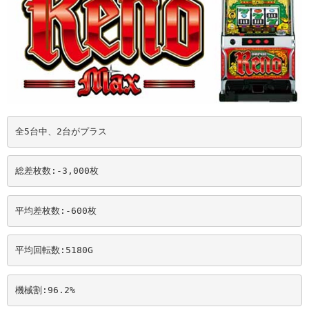
全5台中、2台がプラス
総差枚数:-3,000
枚
平均差枚数:-600
枚
平均回転数:5180
G
機械割:96.2
%