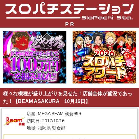
P R
様々な機種が盛り上がりを見せた！店舗全体が盛況であっ
た！【BEAM ASAKURA 10月16日】
店舗: MEGA BEAM 朝倉999
訪問日: 2017/10/16
地域: 福岡県 朝倉郡