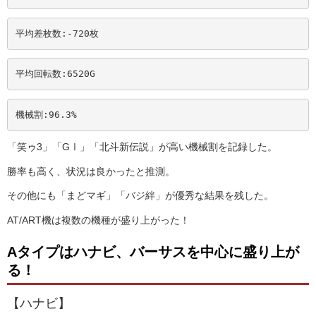
平均差枚数:-720
枚
平均回転数:6520
G
機械割:96.3
%
「笑ゥ3」「GⅠ」「北斗新伝説」が高い機械割を記録した。
勝率も高く、状況は良かったと推測。
その他にも「まどマギ」「バジ絆」が優秀な結果を残した。
AT/ART機は複数の機種が盛り上がった！
Aタイプはハナビ、バーサスを中心に盛り上が
る！
【ハナビ】