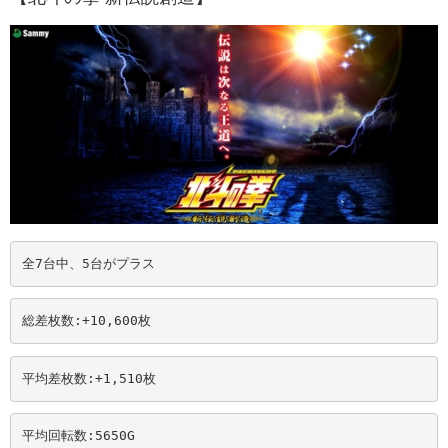
全7台中、5台がプラス
総差枚数:+10,600
枚
平均差枚数:+1,510
枚
平均回転数:5650
G