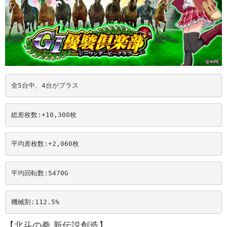
全5台中、4台がプラス
総差枚数:+10,300
枚
平均差枚数:+2,060
枚
平均回転数:5470
G
機械割:112.5
%
【北斗の拳 新伝説創造】