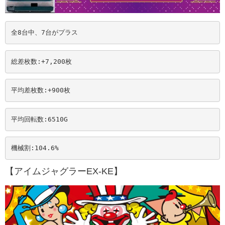
全8台中、7台がプラス
総差枚数:+7,200
枚
平均差枚数:+900
枚
平均回転数:6510
G
機械割:104.6
%
【アイムジャグラーEX-KE】