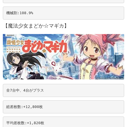
機械割:108.9
%
【魔法少女まどか☆マギカ】
全7台中、4台がプラス
総差枚数:+12,800
枚
平均差枚数:+1,820
枚