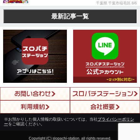
た！
千葉県 千葉市稲毛区
8/6
最新記事一覧
※お預かりした個人情報の取扱いについては、当社
プライバシーポリシ
ー
をご確認ください。
Copyright (C) slopachi-station. all rights reseved.