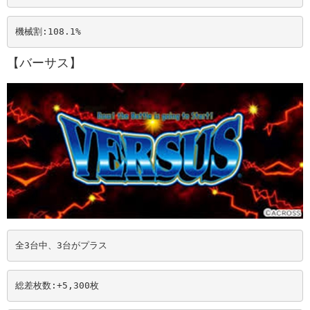
機械割:108.1
%
【バーサス】
全3台中、3台がプラス
総差枚数:+5,300
枚