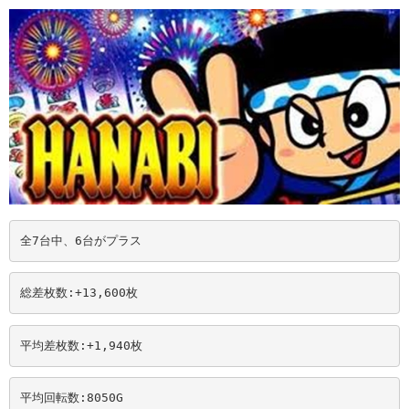
全7台中、6台がプラス
総差枚数:+13,600
枚
平均差枚数:+1,940
枚
平均回転数:8050
G