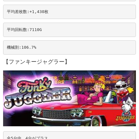
平均差枚数:+1,430
枚
平均回転数:7110
G
機械割:106.7
%
【ファンキージャグラー】
全5台中、4台がプラス