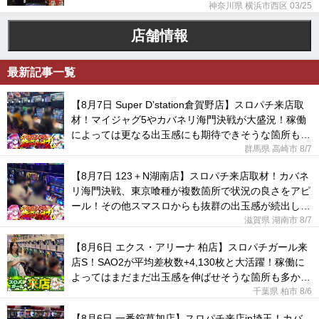
神奈川県 横浜市西区 03/25
店舗情報
最新記事一覧
【8月7日 Super D’station倉賀野店】スロパチ来店取
材！マイジャグ5やカバネリ海門決戦が大盛況！稼働
によっては更なる出玉感にも期待できそうな箇所も見
られた！
群馬県 高崎市
8/7
【8月7日 123＋N湖南店】スロパチ来店取材！カバネ
リ海門決戦、東京喰種が複数箇所で状況の良さをアピ
ール！その他スマスロからも抜群の出玉感が続出して
いた！
滋賀県 湖南市
8/7
【8月6日 エクス・アリーナ 柏店】スロパチガール来
店S！SAO2が平均差枚数+4,130枚と大活躍！稼働に
よってはまだまだ出玉感を伸ばせそうな箇所も多かっ
た！
千葉県 柏市
8/6
【8月6日 一番舘草加店】スロパチ来店in埼玉！カバ