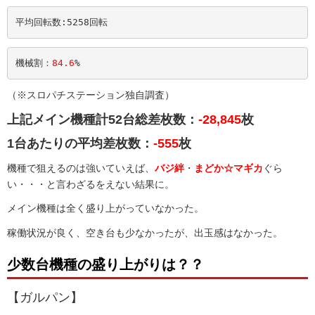
平均回転数:5258回転
機械割：
84.6
%
（※スロパチステーション独自調査）
上記メイン機種計52台総差枚数：
-28,845
枚
1台あたりの平均差枚数：
-555
枚
機種で狙えるのは強いていえば、
バジ絆
・
まどか☆マギカ
ぐら
い・・・と言わざるをえない結果に。
メイン機種は全く盛り上がっていなかった。
稼働状況が良く、空き台も少なかったが、出玉感はなかった。
少数台機種の盛り上がりは？？
【ガルパン】