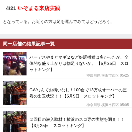
4/21
いそまる来店実践
となっている。お近くの方は足を運んでみてはどうだろう。
同一店舗の結果記事一覧
ハーデスやまどマギ２など好調機種は多かったが、全
体的な盛り上がりは物足りないか。 【5月25日 スロ
ットキング】
神奈川県 横浜市西区 05/25
GWなんてお構いなし！100台で13万枚オーバーの圧
巻の出玉状況！！【5月5日 スロットキング】
神奈川県 横浜市西区 05/05
２回目の潜入取材！横浜のスロ専の実態を調査！！
【3月25日 スロットキング】