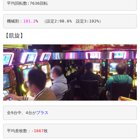
平均回転数:7636回転
機械割：
101.2
%　（設定2:98.6%　設定3:102%）
【凱旋】
全9台中、4台が
プラス
平均差枚数：
-1667
枚