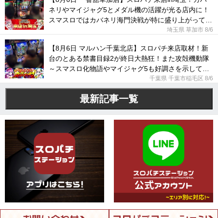
ネリやマイジャグ5とメダル機の活躍が光る店内に！
スマスロではカバネリ海門決戦が特に盛り上がってい
た！
埼玉県 草加市
8/6
【8月6日 マルハン千葉北店】スロパチ来店取材！新
台のとある禁書目録2が終日大熱狂！また攻殻機動隊
～スマスロ化物語やマイジャグ5も好調さを示してい
た！
千葉県 千葉市稲毛区
8/6
最新記事一覧