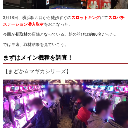
3月18日、横浜駅西口から徒歩すぐの
スロットキング
にて
スロパチ
ステーション潜入取材
をおこなった。
今回が
初取材
の店舗となっている。朝の並びは約
80
名だった。
では早速、取材結果を見ていこう。
まずはメイン機種を調査！
【まどか☆マギカシリーズ】