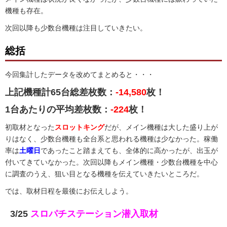
機種も存在。
次回以降も少数台機種は注目していきたい。
総括
今回集計したデータを改めてまとめると・・・
上記機種計65台総差枚数：
-14,580
枚！
1台あたりの平均差枚数：
-224
枚！
初取材となった
スロットキング
だが、メイン機種は大した盛り上が
りはなく、少数台機種も全台系と思われる機種は少なかった。稼働
率は
土曜日
であったこと踏まえても、全体的に高かったが、出玉が
付いてきていなかった。次回以降もメイン機種・少数台機種を中心
に調査のうえ、狙い目となる機種を伝えていきたいところだ。
では、取材日程を最後にお伝えしよう。
3/25
スロパチステーション潜入取材