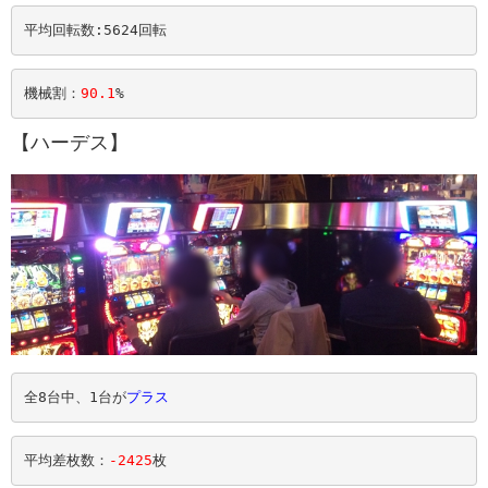
平均回転数:5624回転
機械割：
90.1
%
【ハーデス】
全8台中、1台が
プラス
平均差枚数：
-2425
枚