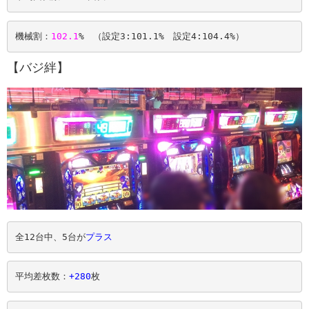
機械割：
102.1
【バジ絆】
全12台中、5台が
プラス
平均差枚数：
+280
枚