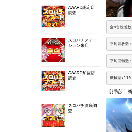
AWARD認定店
調査
全8台
総差枚数
スロパチステー
平均差枚数:+
ション来店
平均回転数:7
AWARD加盟店
機械割:110
調査
【押忍！番
スロパチ徹底調
査