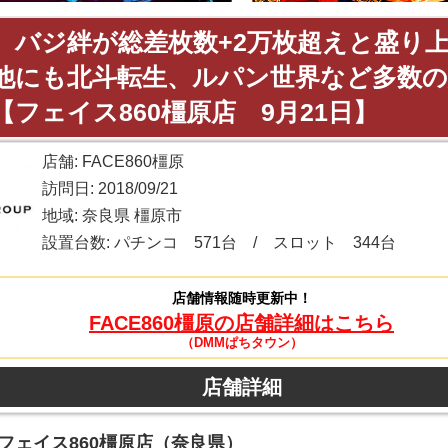
、バジ絆が総差枚数+2万枚超えと盛り
他にも北斗転生、ルパン世界など多数の
【フェイス860橿原店 9月21日】
店舗: FACE860橿原
訪問日: 2018/09/21
地域: 奈良県 橿原市
設置台数: パチンコ 571台 / スロット 344台
店舗情報随時更新中！
FACE860橿原の店舗詳細はこちら
（DMMぱちタウン）
店舗詳細
 フェイス860橿原店（奈良県）