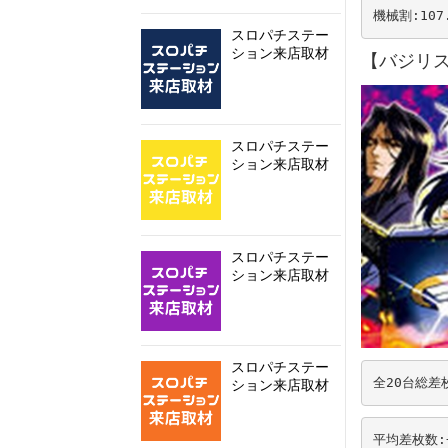
機械割:107
スロパチステー
ション来店取材
【バジリ
スロパチステー
ション来店取材
スロパチステー
ション来店取材
スロパチステー
全20台
総差枚
ション来店取材
平均差枚数:+