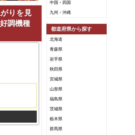
中国・四国
上がりを見
九州・沖縄
好調機種
都道府県から探す
北海道
青森県
岩手県
秋田県
宮城県
山形県
福島県
茨城県
栃木県
群馬県