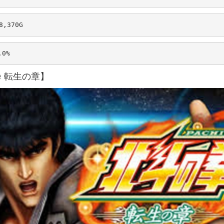
,370
G
.0
%
 転生の章】