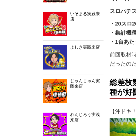
スロパチ
いそまる実践来
店
・20スロ2
・集計機種計
・1台あた
よしき実践来店
前回取材
だったの
総差枚
じゃんじゃん実
践来店
種が好
【沖ドキ
れんじろう実践
来店