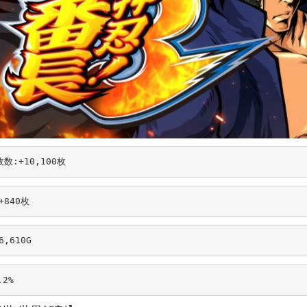
数:+10,100
枚
840
枚
,610
G
.2
%