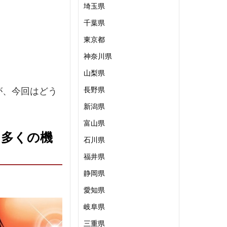
埼玉県
千葉県
東京都
神奈川県
山梨県
長野県
が、今回はどう
新潟県
富山県
に多くの機
石川県
福井県
静岡県
愛知県
岐阜県
三重県