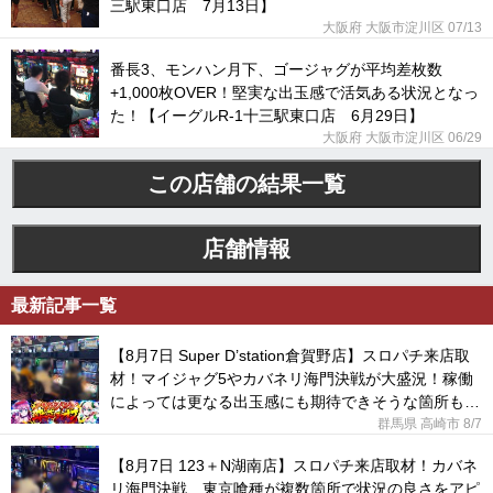
三駅東口店 7月13日】
大阪府 大阪市淀川区 07/13
番長3、モンハン月下、ゴージャグが平均差枚数
+1,000枚OVER！堅実な出玉感で活気ある状況となっ
た！【イーグルR-1十三駅東口店 6月29日】
大阪府 大阪市淀川区 06/29
この店舗の結果一覧
店舗情報
最新記事一覧
【8月7日 Super D’station倉賀野店】スロパチ来店取
材！マイジャグ5やカバネリ海門決戦が大盛況！稼働
によっては更なる出玉感にも期待できそうな箇所も見
られた！
群馬県 高崎市
8/7
【8月7日 123＋N湖南店】スロパチ来店取材！カバネ
リ海門決戦、東京喰種が複数箇所で状況の良さをアピ