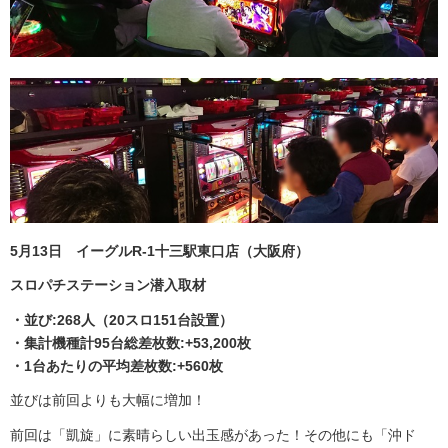
5月13日 イーグルR-1十三駅東口店（大阪府）
スロパチステーション潜入取材
・並び:268人（20スロ151台設置）
・集計機種計95台総差枚数:+53,200枚
・1台あたりの平均差枚数:+560枚
並びは前回よりも大幅に増加！
前回は「凱旋」に素晴らしい出玉感があった！その他にも「沖ド