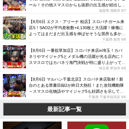
ール！その他スマスロからも抜群の出玉感が続出して
いた！
滋賀県 湖南市
8/7
【8月6日 エクス・アリーナ 柏店】スロパチガール来
店S！SAO2が平均差枚数+4,130枚と大活躍！稼働に
よってはまだまだ出玉感を伸ばせそうな箇所も多かっ
た！
千葉県 柏市
8/6
【8月6日 一番舘草加店】スロパチ来店in埼玉！カバ
ネリやマイジャグ5とメダル機の活躍が光る店内に！
スマスロではカバネリ海門決戦が特に盛り上がってい
た！
埼玉県 草加市
8/6
【8月6日 マルハン千葉北店】スロパチ来店取材！新
台のとある禁書目録2が終日大熱狂！また攻殻機動隊
～スマスロ化物語やマイジャグ5も好調さを示してい
た！
千葉県 千葉市稲毛区
8/6
最新記事一覧