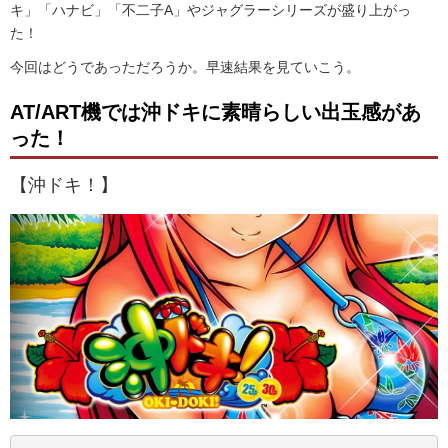
キ」「ハナビ」「不二子A」やジャグラーシリーズが盛り上がっ
た！
今回はどうであっただろうか。早速結果を見ていこう。
AT/ART機では沖ドキに素晴らしい出玉感があ
った！
【沖ドキ！】