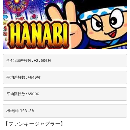
全4台総差枚数:+2,600
枚
平均差枚数:+640
枚
平均回転数:6500
G
機械割:103.3
%
【ファンキージャグラー】