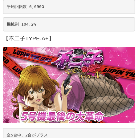
平均回転数:6,090
G
機械割:104.2
%
【不二子TYPE-A+】
全5台中、2台がプラス