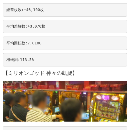
総差枚数:+46,100
枚
平均差枚数:+3,070
枚
平均回転数:7,610
G
機械割:113.5
%
【ミリオンゴッド 神々の凱旋】