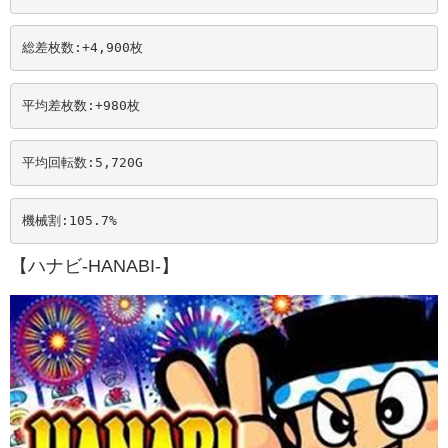
総差枚数:+4,900
枚
平均差枚数:+980
枚
平均回転数:5,720
G
機械割:105.7
%
【ハナビ-HANABI-】