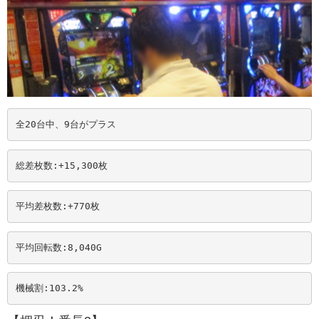
全20台中、9台がプラス
総差枚数:+15,300
枚
平均差枚数:+770
枚
平均回転数:8,040
G
機械割:103.2
%