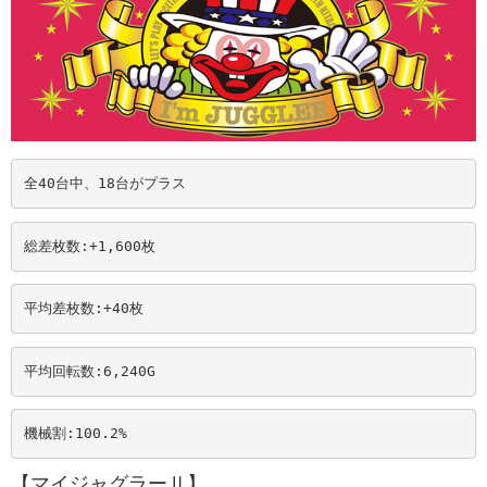
全40台中、18台がプラス
総差枚数:+1,600
枚
平均差枚数:+40
枚
平均回転数:6,240
G
機械割:100.2
%
【マイジャグラーⅡ】