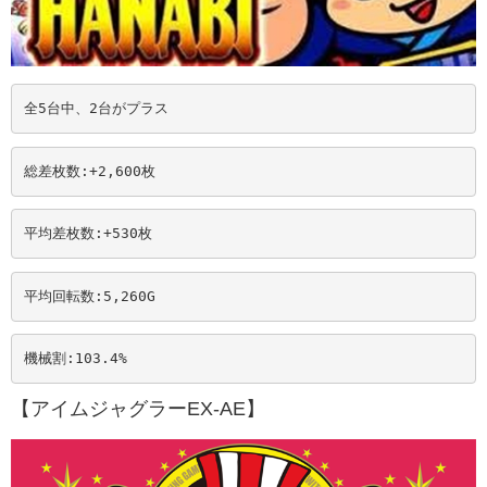
全5台中、2台がプラス
総差枚数:+2,600
枚
平均差枚数:+530
枚
平均回転数:5,260
G
機械割:103.4
%
【アイムジャグラーEX-AE】