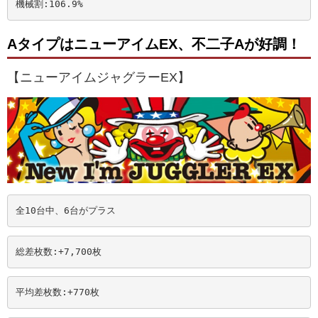
機械割:106.9
%
AタイプはニューアイムEX、不二子Aが好調！
【ニューアイムジャグラーEX】
全10台中、6台がプラス
総差枚数:+7,700
枚
平均差枚数:+770
枚