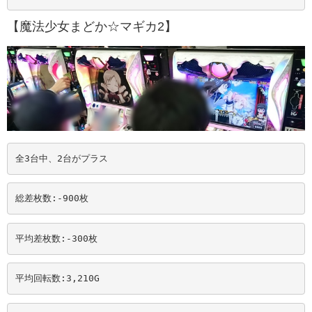
【魔法少女まどか☆マギカ2】
全3台中、2台がプラス
総差枚数:-900
枚
平均差枚数:-300
枚
平均回転数:3,210
G