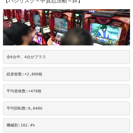
【バジリスク～甲賀忍法帖～絆】
全6台中、4台がプラス
総差枚数:+2,800
枚
平均差枚数:+470
枚
平均回転数:6,640
G
機械割:102.4
%