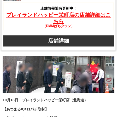
店舗情報随時更新中！
プレイランドハッピー栄町店の店舗詳細はこ
ちら
（DMMぱちタウン）
店舗詳細
10月18日 プレイランドハッピー栄町店（北海道）
【あつまる×スロパチ取材】