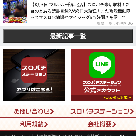
【8月6日 マルハン千葉北店】スロパチ来店取材！新
台のとある禁書目録2が終日大熱狂！また攻殻機動隊
～スマスロ化物語やマイジャグ5も好調さを示してい
た！
千葉県 千葉市稲毛区
8/6
最新記事一覧