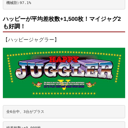
機械割:97.1
%
ハッピーが平均差枚数+1,500枚！マイジャグ2
も好調！
【ハッピージャグラー】
全6台中、3台がプラス
総差枚数:+9,000
枚