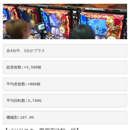
全4台中、3台がプラス
総差枚数:+3,500
枚
平均差枚数:+880
枚
平均回転数:3,740
G
機械割:107.9
%