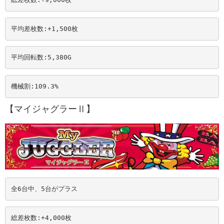
平均差枚数:+1,500
枚
平均回転数:5,380
G
機械割:109.3
%
【マイジャグラーⅡ】
全6台中、5台がプラス
総差枚数:+4,000
枚