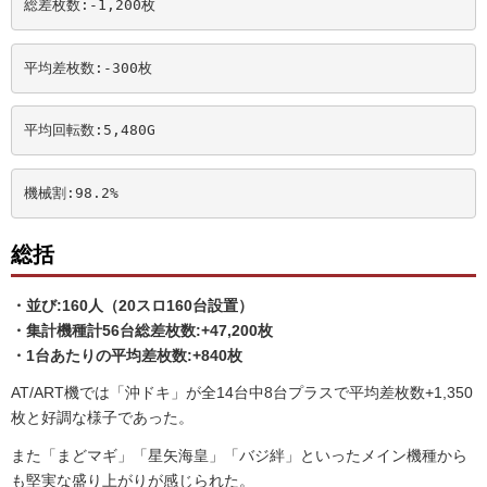
総差枚数:-1,200
枚
平均差枚数:-300
枚
平均回転数:5,480
G
機械割:98.2
%
総括
・並び:160人（20スロ160台設置）
・集計機種計56台総差枚数:+47,200枚
・1台あたりの平均差枚数:+840枚
AT/ART機では「沖ドキ」が全14台中8台プラスで平均差枚数+1,350
枚と好調な様子であった。
また「まどマギ」「星矢海皇」「バジ絆」といったメイン機種から
も堅実な盛り上がりが感じられた。