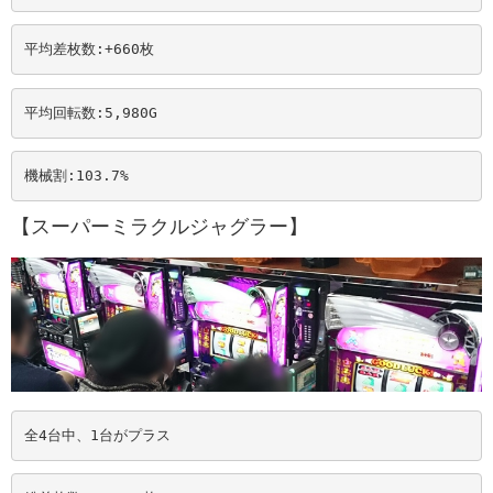
平均差枚数:+660
枚
平均回転数:5,980
G
機械割:103.7
%
【スーパーミラクルジャグラー】
全4台中、1台がプラス