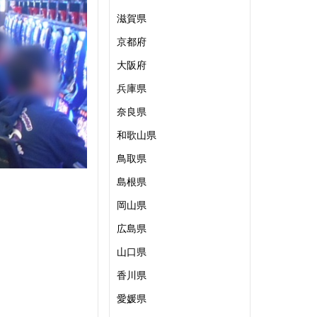
滋賀県
京都府
大阪府
兵庫県
奈良県
和歌山県
鳥取県
島根県
岡山県
広島県
山口県
香川県
愛媛県