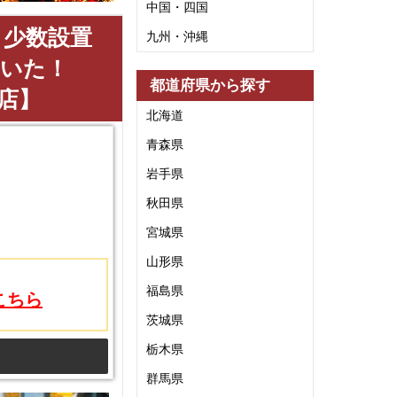
中国・四国
！少数設置
九州・沖縄
いた！
都道府県から探す
田店】
北海道
青森県
岩手県
秋田県
宮城県
山形県
福島県
はこちら
茨城県
栃木県
群馬県