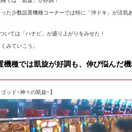
機種では「凱旋」が好調！
なった少数設置機種コーナーでは特に「沖ドキ」が活気
については「ハナビ」が盛り上がりをみせた！
しくみていこう。
置機種では凱旋が好調も、伸び悩んだ機
ゴッド~神々の凱旋~】