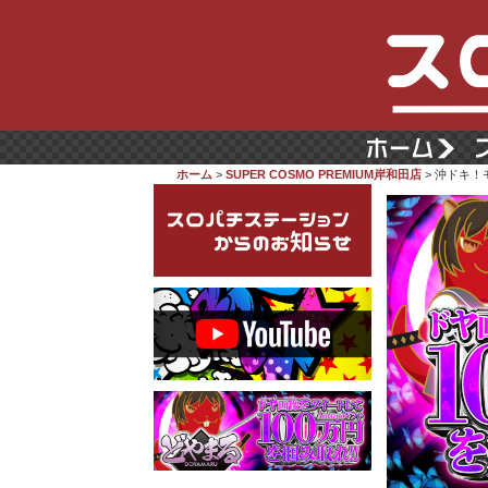
ホーム
>
SUPER COSMO PREMIUM岸和田店
> 沖ドキ！