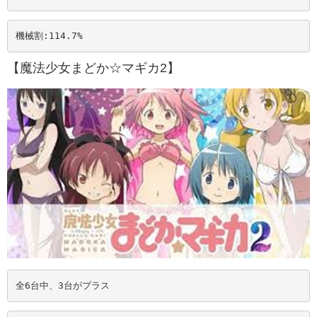
機械割:114.7
%
【魔法少女まどか☆マギカ2】
全6台中、3台がプラス