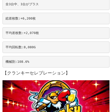
全3台中、3台がプラス
総差枚数:+6,200
枚
平均差枚数:+2,070
枚
平均回転数:8,080
G
機械割:108.6
%
【クランキーセレブレーション】