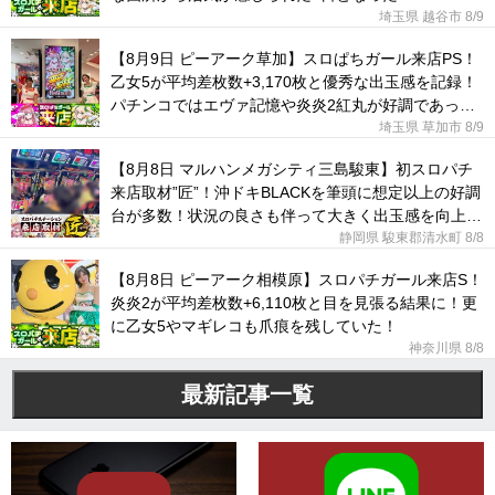
埼玉県 越谷市
8/9
【8月9日 ピーアーク草加】スロぱちガール来店PS！
乙女5が平均差枚数+3,170枚と優秀な出玉感を記録！
パチンコではエヴァ記憶や炎炎2紅丸が好調であっ
た！
埼玉県 草加市
8/9
【8月8日 マルハンメガシティ三島駿東】初スロパチ
来店取材”匠”！沖ドキBLACKを筆頭に想定以上の好調
台が多数！状況の良さも伴って大きく出玉感を向上さ
せていた！
静岡県 駿東郡清水町
8/8
【8月8日 ピーアーク相模原】スロパチガール来店S！
炎炎2が平均差枚数+6,110枚と目を見張る結果に！更
に乙女5やマギレコも爪痕を残していた！
神奈川県
8/8
最新記事一覧