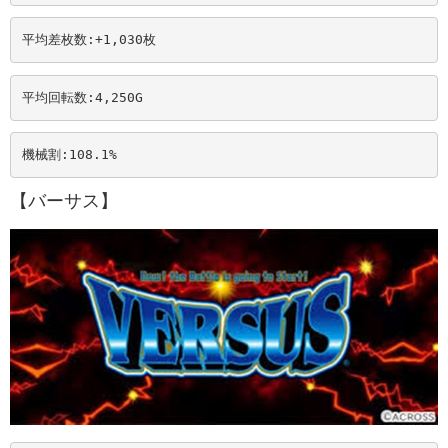
平均差枚数:+1,030
枚
平均回転数:4,250
G
機械割:108.1
%
【バーサス】