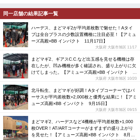
同一店舗の結果記事一覧
ハーデス、まどマギ2が平均差枚数で魅せた！Aタイ
プは全台プラスの少数設置機種に注目必至！【アミュ
ーズ高殿×BB インパクト 11月17日】
大阪府 大阪市旭区 11/17
まどマギ2、ギアスC.C.など出玉感を見せる機種は存
在したが、凹み機種が多く確認され、盛り上がりに欠
けてしまった。【アミューズ高殿×BB インパクト
10月20日】
大阪府 大阪市旭区 10/20
北斗転生、まどマギが好調！Aタイプコーナーではバ
ーサスが平均差枚数+2,000枚と優秀な結果に！【アミ
ューズ高殿×BB インパクト 9月15日】
大阪府 大阪市旭区 09/15
まどマギ2、ハーデスなど4機種が平均差枚数+1,000
枚OVER！AT/ARTコーナーがまずまずの盛り上がり
を見せた！【アミューズ高殿×BB インパクト 8月18