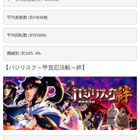
平均差枚数:約+830
枚
平均回転数:約5500G
機械割:約105.0%
【バジリスク～甲賀忍法帖～絆】