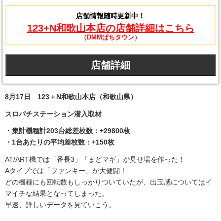
店舗情報随時更新中！
123+N和歌山本店の店舗詳細はこちら
（DMMぱちタウン）
店舗詳細
8月17日 123＋N和歌山本店（和歌山県）
スロパチステーション潜入取材
・集計機種計203台総差枚数：+29800枚
・1台あたりの平均差枚数：+150
枚
AT/ART機では「番長3」「まどマギ」が見せ場を作った！
Aタイプでは「ファンキー」が大健闘！
どの機種にも回転数もしっかりついていたが、出玉感についてはイ
マイチな結果となってしまった。
早速、詳しいデータを見ていこう。