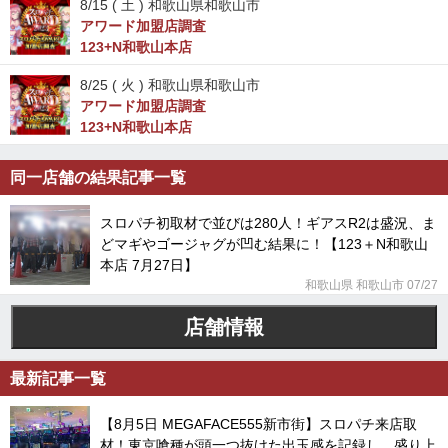
8/15 (
土
) 和歌山県和歌山市
アワード加盟店調査
123+N和歌山本店
8/25 (
火
) 和歌山県和歌山市
アワード加盟店調査
123+N和歌山本店
同一店舗の結果記事一覧
スロパチ初取材で並びは280人！ギアスR2は盛況、ま
どマギやゴージャグが凹む結果に！【123＋N和歌山
本店 7月27日】
和歌山県 和歌山市 07/27
店舗情報
最新記事一覧
【8月5日 MEGAFACE555新市街】スロパチ来店取
材！東京喰種が頭一つ抜けた出玉感を記録し、盛り上