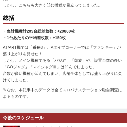
しかし、こちらも大きく凹む機種が目立ってしまった。
総括
・集計機種計203台総差枚数：+29800枚
・1台あたりの平均差枚数：+150
枚
AT/ART機では「番長3」、Aタイプコーナーでは「ファンキー」が
盛り上がりを見せた！
しかし、メイン機種である「バジ絆」「凱旋」や、設置台数の多い
「GOジャグ」「マイジャグⅢ」は凹んでしまった。
台数が多い機種が凹んでしまい、店舗全体としては盛り上がりに欠
けてしまった。
※なお、本記事中のデータは全てスロパチステーション独自調査に
よるものです。
今後のスケジュール