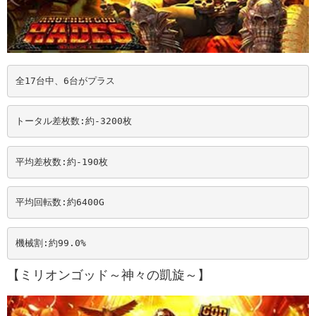
全17台中、6台がプラス
トータル差枚数:約-3200
枚
平均差枚数:約-190
枚
平均回転数:約6400G
機械割:約99.0%
【ミリオンゴッド～神々の凱旋～】