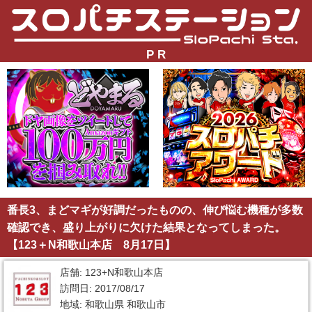
P R
番長3、まどマギが好調だったものの、伸び悩む機種が多数
確認でき、盛り上がりに欠けた結果となってしまった。
【123＋N和歌山本店 8月17日】
店舗: 123+N和歌山本店
訪問日: 2017/08/17
地域: 和歌山県 和歌山市