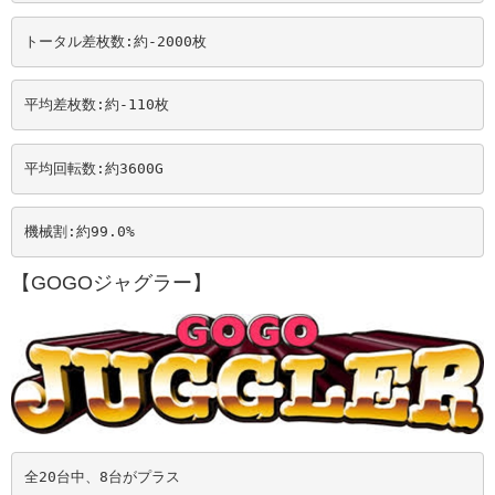
トータル差枚数:約-2000
枚
平均差枚数:約-110
枚
平均回転数:約3600G
機械割:約99.0%
【GOGOジャグラー】
全20台中、8台がプラス