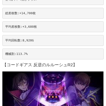
総差枚数:+14,700
枚
平均差枚数:+3,680
枚
平均回転数:8,920
G
機械割:113.7
%
【コードギアス 反逆のルルーシュR2】