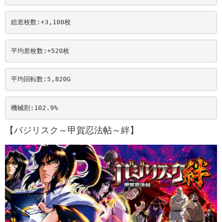
総差枚数:+3,100
枚
平均差枚数:+520
枚
平均回転数:5,820
G
機械割:102.9
%
【バジリスク～甲賀忍法帖～絆】