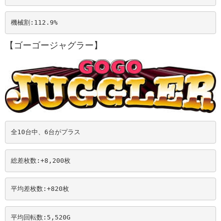
機械割:112.9
%
【ゴーゴージャグラー】
全10台中、6台がプラス
総差枚数:+8,200
枚
平均差枚数:+820
枚
平均回転数:5,520
G