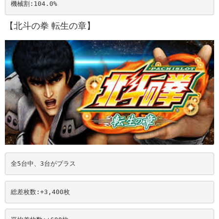
機械割:104.0
%
【北斗の拳 転生の章】
全5台中、3台がプラス
総差枚数:+3,400
枚