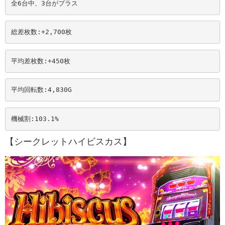
全6台中、3台がプラス
総差枚数:+2,700
枚
平均差枚数:+450
枚
平均回転数:4,830
G
機械割:103.1
%
【シークレットハイビスカス】