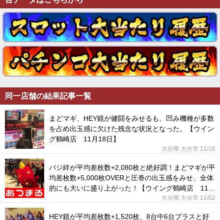
同一店舗の結果記事一覧
まどマギ、HEY鏡が健闘をみせるも、凹み機種が多数
を占め出玉感に欠けた残念な状況となった。【ウイン
グ鶴崎店 11月18日】
大分県 大分市 11/18
バジ絆が平均差枚数+2,080枚と絶好調！まどマギが平
均差枚数+5,000枚OVERと圧巻の出玉感をみせ、全体
的にも大いに盛り上がった！【ウイング鶴崎店 11月
2日】
大分県 大分市 11/02
HEY鏡が平均差枚数+1,520枚、8台中6台プラスと好