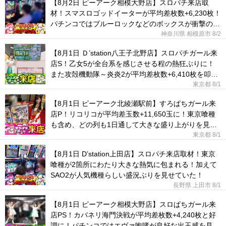
【8月2日 ピーアーク相模大野店】スロパチ来店取
材！スマスロゴッドイーターが平均差枚数+6,230枚！
パチンコではブルーロックなどのボックスが衝撃の出
玉感に！
神奈川県 相模原市
8/2
【8月1日 Ｄ’station八王子北野店】スロパチガール来
店S！乙女5が全台系を感じさせる程の熱狂ぶりに！
また攻殻機動隊～炎炎2が平均差枚数+6,410枚を叩き
出した！
東京都
8/1
【8月1日 ピーアーク北綾瀬駅前】すろぱちガール来
店P！リコリコが平均差玉数+11,650玉に！東京喰種
も含め、どの列も1日通して大きな盛り上がりを見せ
ていた！
東京都
8/1
【8月1日 D’station上田店】スロパチ来店取材！東京
喰種が2箇所にわたり大きな熱気に包まれる！加えて
SAO2が人気機種らしい盛況ぶりを見せていた！
長野県 上田市
8/1
【8月1日 ピーアーク相模大野店】スロぱちガール来
店PS！カバネリ海門決戦が平均差枚数+4,240枚と好
調に！パチンコではエヴァ咆哮が良好な出玉感を見せ