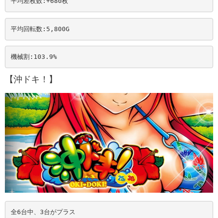
平均差枚数:+680
枚
平均回転数:5,800
G
機械割:103.9
%
【沖ドキ！】
全6台中、3台がプラス