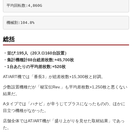
平均回転数:4,860
G
機械割:104.8
%
総括
・並び:195人（20スロ160台設置）
・集計機種計88台総差枚数:+45,700枚
・1台あたりの平均差枚数:+520枚
AT/ART機では「番長3」が総差枚数+15,300枚と好調。
少数設置機種だが「秘宝伝Rev.」も平均差枚数+1,250枚と悪くない
結果だ。
Aタイプでは「ハナビ」が辛うじてプラスになったものの、ほかに
目立つ機種がなかった。
店舗全体ではAT/ART機が「盛り上がりを見せた取材結果」であっ
た。