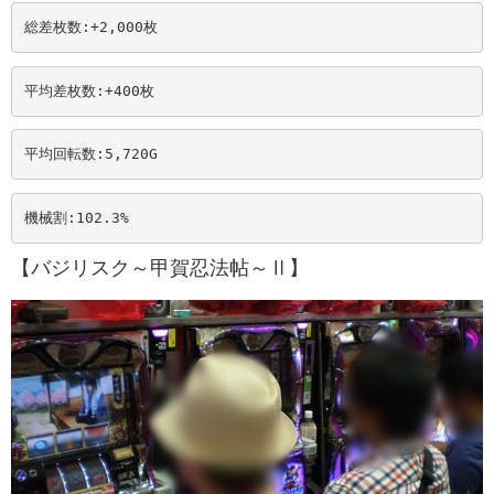
総差枚数:+2,000
枚
平均差枚数:+400
枚
平均回転数:5,720
G
機械割:102.3
%
【バジリスク～甲賀忍法帖～Ⅱ】