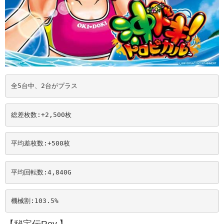
全5台中、2台がプラス
総差枚数:+2,500
枚
平均差枚数:+500
枚
平均回転数:4,840
G
機械割:103.5
%
【秘宝伝Rev.】