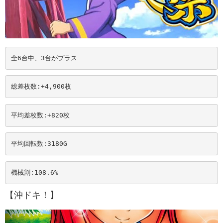
全6台中、3台がプラス
総差枚数:+4,900
枚
平均差枚数:+820
枚
平均回転数:3180
G
機械割:108.6
%
【沖ドキ！】