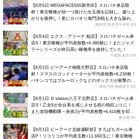
【8月5日 MEGAFACE555新市街】スロパチ来店取
材！東京喰種が頭一つ抜けた出玉感を記録し、盛り上
がりを後押し！更にカバネリ海門決戦も大きな賑わい
を見せた！
熊本県 熊本市中央区
8/5
【8月4日 エクス・アリーナ 柏店】スロパチガール来
店S！東京喰種が平均差枚数+4,380枚に！またジャグ
ラーシリーズが終日高い稼働率を維持していた！
千葉県 柏市
8/4
【8月2日 ピーアーク相模大野店】スロパチ来店取
材！スマスロゴッドイーターが平均差枚数+6,230枚！
パチンコではブルーロックなどのボックスが衝撃の出
玉感に！
神奈川県 相模原市
8/2
【8月1日 Ｄ’station八王子北野店】スロパチガール来
店S！乙女5が全台系を感じさせる程の熱狂ぶりに！
また攻殻機動隊～炎炎2が平均差枚数+6,410枚を叩き
出した！
東京都
8/1
【8月1日 ピーアーク北綾瀬駅前】すろぱちガール来
店P！リコリコが平均差玉数+11,650玉に！東京喰種