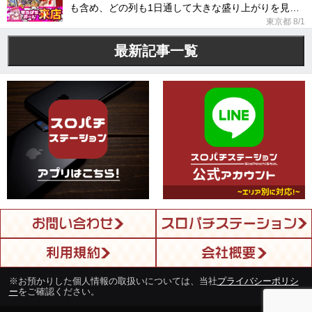
も含め、どの列も1日通して大きな盛り上がりを見せ
ていた！
東京都
8/1
最新記事一覧
※お預かりした個人情報の取扱いについては、当社
プライバシーポリシ
ー
をご確認ください。