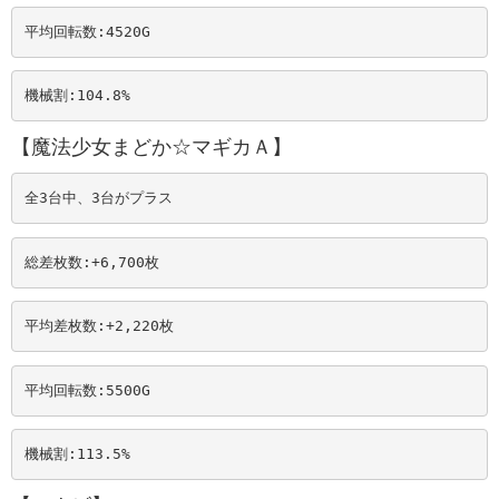
平均回転数:4520
G
機械割:104.8
%
【魔法少女まどか☆マギカＡ】
全3台中、3台がプラス
総差枚数:+6,700
枚
平均差枚数:+2,220
枚
平均回転数:5500
G
機械割:113.5
%