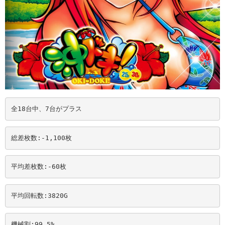
全18台中、7台がプラス
総差枚数:-1,100
枚
平均差枚数:-60
枚
平均回転数:3820
G
機械割:99.5
%