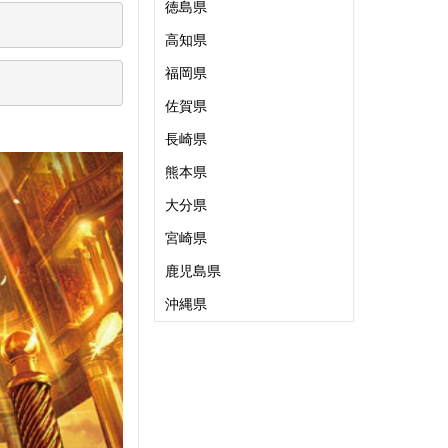
徳島県
高知県
福岡県
佐賀県
長崎県
熊本県
大分県
宮崎県
鹿児島県
沖縄県