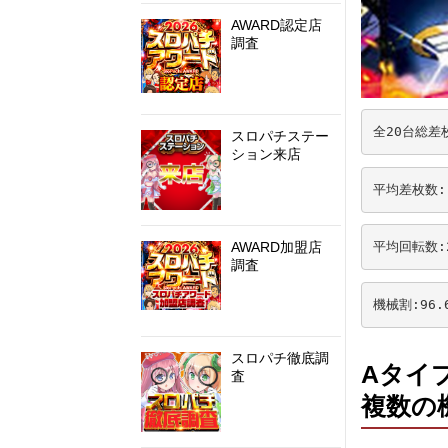
AWARD認定店
調査
全20台総差枚
スロパチステー
ション来店
平均差枚数:-
AWARD加盟店
平均回転数:2
調査
機械割:96.
スロパチ徹底調
Aタイ
査
複数の