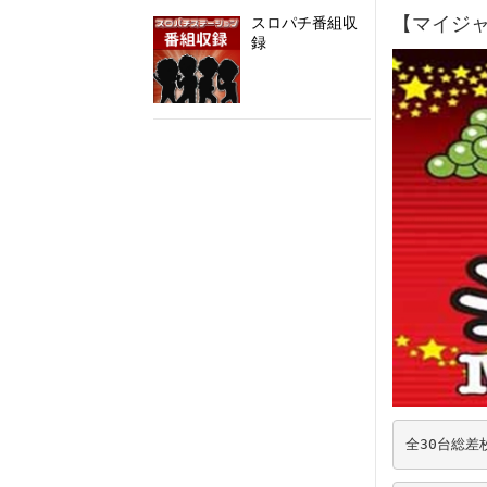
【マイジ
スロパチ番組収
録
@SloPachi_Staさんのツイート
全30台総差枚