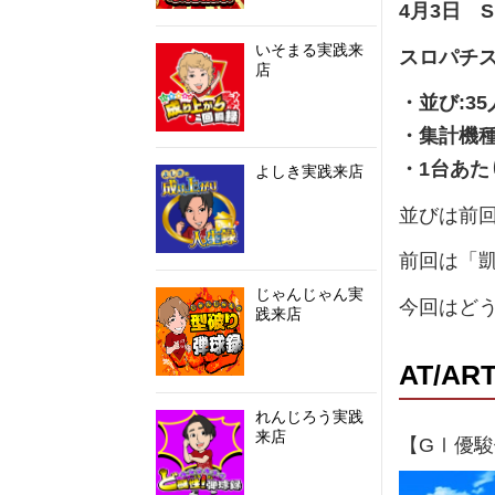
4月3日 Su
いそまる実践来
スロパチ
店
・並び:35
・集計機種計
・1台あた
よしき実践来店
並びは前
前回は「
じゃんじゃん実
今回はど
践来店
AT/
れんじろう実践
来店
【GⅠ優