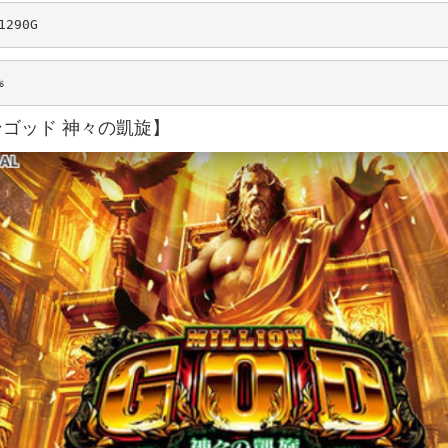
290
G
%
ゴッド 神々の凱旋】