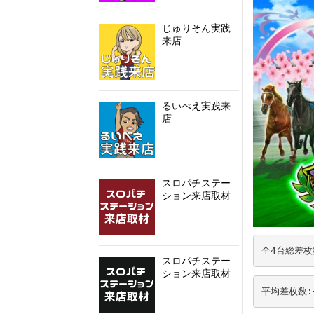
じゅりそん実践
来店
るいべえ実践来
店
スロパチステー
ション来店取材
全4台総差枚数
スロパチステー
ション来店取材
平均差枚数:+