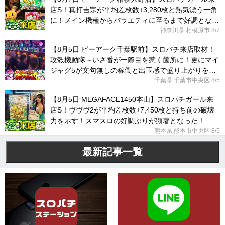
店S！真打吉宗が平均差枚数+3,280枚と熱気漂う一角
に！メイン機種からバラエティに至るまで好調となっ
た！
神奈川県 相模原市
8/7
【8月5日 ピーアーク千葉駅前】スロパチ来店取材！
攻殻機動隊～いざ番が一際目を惹く箇所に！更にマイ
ジャグ5が文句無しの稼働と出玉感で盛り上がりを後
押しした！
千葉県 千葉市中央区
8/5
【8月5日 MEGAFACE1450本山】スロパチガール来
店S！ヴヴヴ2が平均差枚数+7,450枚と持ち前の破壊
力を示す！スマスロの好調ぶりが顕著となった！
熊本県 熊本市中央区
8/5
最新記事一覧