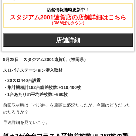
店舗情報随時更新中！
スタジアム2001遠賀店の店舗詳細はこちら
（DMMぱちタウン）
店舗詳細
9月28日 スタジアム2001遠賀店（福岡県）
スロパチステーション潜入取材
・20スロ440台設置
・集計機種計182台総差枚数:+119,400枚
・1台あたりの平均差枚数:+660枚
前回取材時は「バジ絆」を筆頭に盛況だったが、今回はどうだった
のだろうか？
早速詳細を見ていこう。