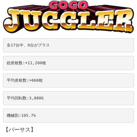
全17台中、9台がプラス
総差枚数:+11,200
枚
平均差枚数:+660
枚
平均回転数:3,880
G
機械割:105.7
%
【バーサス】