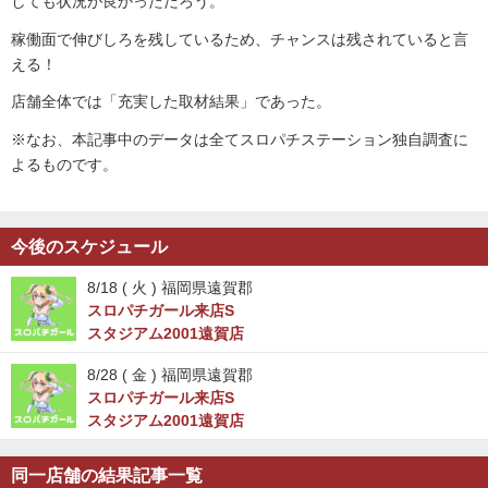
しても状況が良かっただろう。
稼働面で伸びしろを残しているため、チャンスは残されていると言
える！
店舗全体では「充実した取材結果」であった。
※なお、本記事中のデータは全てスロパチステーション独自調査に
よるものです。
今後のスケジュール
8/18 (
火
) 福岡県遠賀郡
スロパチガール来店S
スタジアム2001遠賀店
8/28 (
金
) 福岡県遠賀郡
スロパチガール来店S
スタジアム2001遠賀店
同一店舗の結果記事一覧