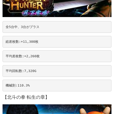
全5台中、3台がプラス
総差枚数:+11,300
枚
平均差枚数:+2,260
枚
平均回転数:7,320
G
機械割:110.3
%
【北斗の拳 転生の章】