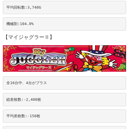
平均回転数:3,740
G
機械割:104.0
%
【マイジャグラーⅡ】
全16台中、4台がプラス
総差枚数:-2,400
枚
平均差枚数:-150
枚