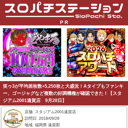
P R
笑ゥ3が平均差枚数+5,250枚と大盛況！Aタイプもファンキ
ー、ゴージャグなど複数の好調機種が確認できた！【スタ
ジアム2001遠賀店 9月28日】
店舗: スタジアム2001遠賀店
訪問日: 2018/09/28
地域: 福岡県 遠賀郡