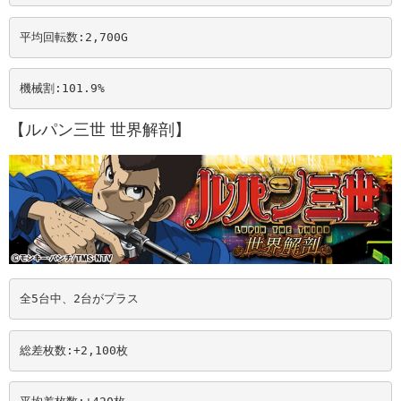
平均回転数:2,700
G
機械割:101.9
%
【ルパン三世 世界解剖】
全5台中、2台がプラス
総差枚数:+2,100
枚