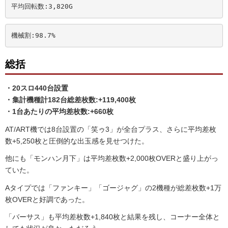
平均回転数:3,820
G
機械割:98.7
%
総括
・20スロ440台設置
・集計機種計182台総差枚数:+119,400枚
・1台あたりの平均差枚数:+660枚
AT/ART機では8台設置の「笑ゥ3」が全台プラス、さらに平均差枚
数+5,250枚と圧倒的な出玉感を見せつけた。
他にも「モンハン月下」は平均差枚数+2,000枚OVERと盛り上がっ
ていた。
Aタイプでは「ファンキー」「ゴージャグ」の2機種が総差枚数+1万
枚OVERと好調であった。
「バーサス」も平均差枚数+1,840枚と結果を残し、コーナー全体と