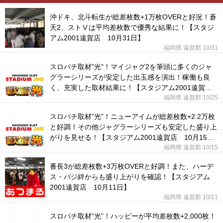
沖ドキ、北斗転生が総差枚数+1万枚OVERと好況！蒼
天2、ストⅤは平均差枚数で優秀な結果に！【スタジ
アム2001遠賀店 10月31日】
福岡県 遠賀郡 10/31
スロパチ取材”光”！マイジャグ2を筆頭に多くのジャ
グラーシリーズが安定した出玉感を演出！稼働も良
く、充実した取材結果に！【スタジアム2001遠賀
店 10月25日】
福岡県 遠賀郡 10/25
スロパチ取材”光”！ニューアイムが総差枚数+2.2万枚
と好調！その他ジャグラーシリーズも安定した盛り上
がりを見せる！【スタジアム2001遠賀店 10月15
日】
福岡県 遠賀郡 10/15
番長3が総差枚数+3万枚OVERと好調！また、ハーデ
ス・バジ絆からも盛り上がりを確認！【スタジアム
2001遠賀店 10月11日】
福岡県 遠賀郡 10/11
スロパチ取材”光”！ハッピーが平均差枚数+2,000枚！