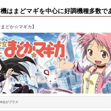
ART機はまどマギを中心に好調機種多数で
女まどか☆マギカ】
16台がプラス