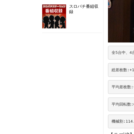
スロパチ番組収
録
@SloPachi_Staさんのツイート
全5台中、4
総差枚数:+1
平均差枚数:+
平均回転数:6
機械割:114