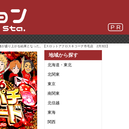
P R
機種が盛り上がる結果となった。【スロットアクロスキコーナ市毛店 2月3日】
地域から探す
北海道・東北
北関東
東京
南関東
北信越
東海
関西